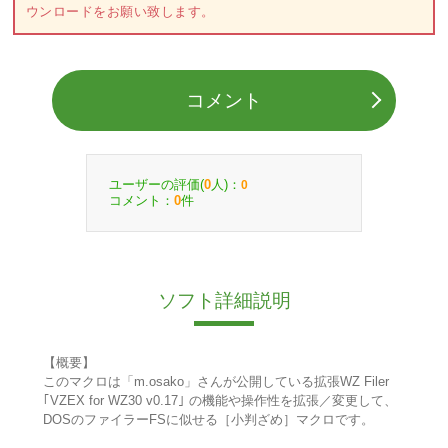
ウンロードをお願い致します。
コメント
ユーザーの評価(
人)：
0
0
コメント：
件
0
ソフト詳細説明
【概要】
このマクロは「m.osako」さんが公開している拡張WZ Filer
｢VZEX for WZ30 v0.17｣ の機能や操作性を拡張／変更して、
DOSのファイラーFSに似せる［小判ざめ］マクロです。