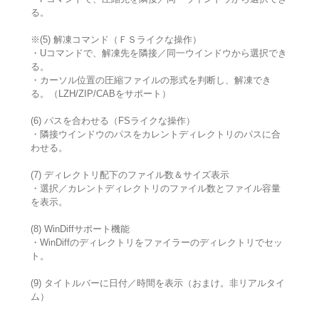
る。
※(5) 解凍コマンド（ＦＳライクな操作）
・Uコマンドで、解凍先を隣接／同一ウインドウから選択でき
る。
・カーソル位置の圧縮ファイルの形式を判断し、解凍でき
る。（LZH/ZIP/CABをサポート）
(6) パスを合わせる（FSライクな操作）
・隣接ウインドウのパスをカレントディレクトリのパスに合
わせる。
(7) ディレクトリ配下のファイル数＆サイズ表示
・選択／カレントディレクトリのファイル数とファイル容量
を表示。
(8) WinDiffサポート機能
・WinDiffのディレクトリをファイラーのディレクトリでセッ
ト。
(9) タイトルバーに日付／時間を表示（おまけ。非リアルタイ
ム）