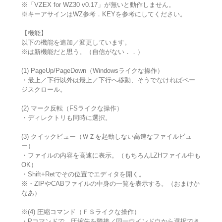
※「VZEX for WZ30 v0.17」が無いと動作しません。
※キーアサインはWZ参考．KEYを参考にしてください。
【機能】
以下の機能を追加／変更しています。
※は新機能だと思う。（自信がない．．）
(1) PageUp/PageDown（Windowsライクな操作）
・最上／下行以外は最上／下行へ移動、そうでなければペー
ジスクロール。
(2) マーク反転（FSライクな操作）
・ディレクトリも同時に選択。
(3) クイックビュー（ＷＺを起動しない高速なファイルビュ
ー）
・ファイルの内容を高速に表示。（もちろんLZHファイル中も
OK）
・Shift+Retでその位置でエディタを開く。
※・ZIPやCABファイルの中身の一覧を表示する。（おまけか
なあ）
※(4) 圧縮コマンド（ＦＳライクな操作）
・Pコマンドで、圧縮先を隣接／同一ウインドウから選択でき