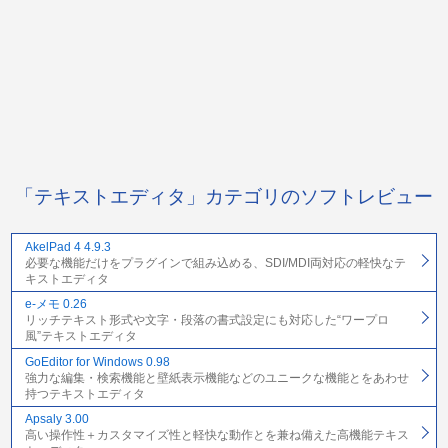
「テキストエディタ」カテゴリのソフトレビュー
AkelPad 4 4.9.3
必要な機能だけをプラグインで組み込める、SDI/MDI両対応の軽快なテ
キストエディタ
e-メモ 0.26
リッチテキスト形式や文字・段落の書式設定にも対応した“ワープロ
風”テキストエディタ
GoEditor for Windows 0.98
強力な編集・検索機能と壁紙表示機能などのユニークな機能とをあわせ
持つテキストエディタ
Apsaly 3.00
高い操作性＋カスタマイズ性と軽快な動作とを兼ね備えた高機能テキス