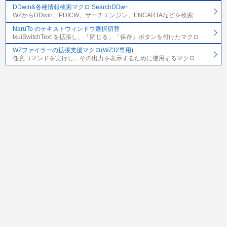
DDwin&各種情報検索マクロ SearchDDw+
WZからDDwin、PDICW、サーチエンジン、ENCARTAなどを検索
NaruTo のテキストウィンドウ選択切替
txuiSwitchText を拡張し、「閉じる」「保存」ボタンを付けたマクロ
WZファイラーの拡張支援マクロ(WZ32専用)
任意コマンドを実行し、その出力を表示するために使用するマクロ