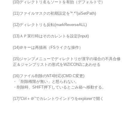
(10)ディレクトリ名もソートを有効（デフォルトで）
(11)ファイルマスクの初期設定を”*.*”(uiSetPath)
(12)ディレクトリも反転(markReverseALL)
(13)ＡＰ実行時はそのカレントを設定(Input)
(14)＠キーは再描画（FSライクな操作）
(15)ジャンプメニューでディレクトリが漢字の場合の不具合修
正＆ジャンプリストの形式をWZICON2にあわせる
(16)ファイル削除のNT4対応(CMD.C変更)
・「削除権限が無い」と怒られない。
・削除時、SHIFT押下しているとごみ箱へ移動する。
(17)”Ctrl＋＠”でカレントウインドウをexplorerで開く