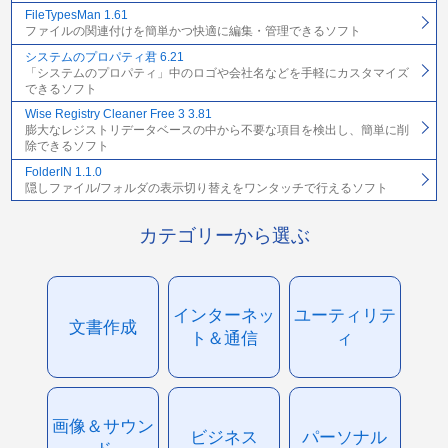
FileTypesMan 1.61
ファイルの関連付けを簡単かつ快適に編集・管理できるソフト
システムのプロパティ君 6.21
「システムのプロパティ」中のロゴや会社名などを手軽にカスタマイズ
できるソフト
Wise Registry Cleaner Free 3 3.81
膨大なレジストリデータベースの中から不要な項目を検出し、簡単に削
除できるソフト
FolderIN 1.1.0
隠しファイル/フォルダの表示切り替えをワンタッチで行えるソフト
カテゴリーから選ぶ
インターネッ
ユーティリテ
文書作成
ト＆通信
ィ
画像＆サウン
ビジネス
パーソナル