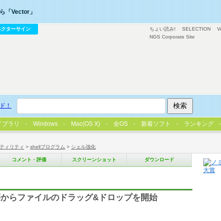
「Vector」
ベクターサイン
ちょい読み!
SELECTION
V
NGS Corporate Site
ド！
イブラリ
Windows
Mac(OS X)
全OS
新着ソフト
ランキング
ティリティ
>
shellプログラム
>
シェル強化
コメント・評価
スクリーンショット
ダウンロード
からファイルのドラッグ&ドロップを開始