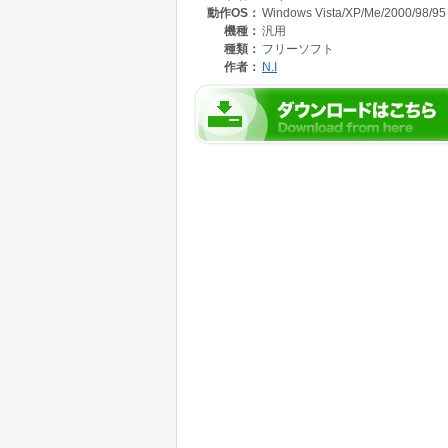
動作OS：
Windows Vista/XP/Me/2000/98/95
機種：
汎用
種類：
フリーソフト
作者：
N.I