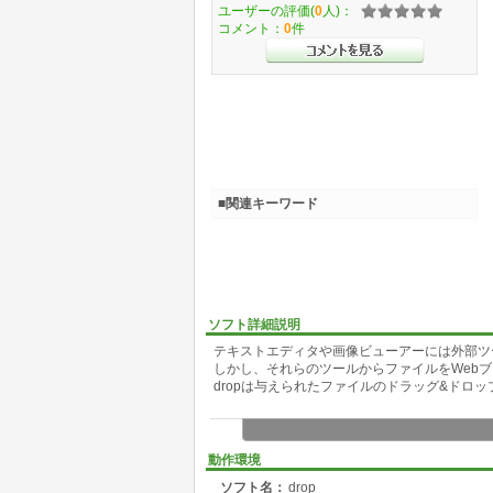
ユーザーの評価(
0
人)：
コメント：
0
件
■関連キーワード
ソフト詳細説明
テキストエディタや画像ビューアーには外部ツ
しかし、それらのツールからファイルをWeb
dropは与えられたファイルのドラッグ&ドロ
動作環境
ソフト名：
drop