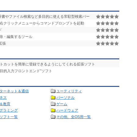
英辞書やファイル検索など多目的に使える常駐型検索バー
ダ右クリックメニューからコマンドプロンプトを起動
ド
除・編集するツール
拡張
ートカットを簡単に登録できるようにしてくれる拡張ソフト
多目的入力フロントエンド”ソフト
ターネット＆通信
ユーティリティ
ネス
パーソナル
＆教育
ゲーム
グラミング
ハードウェア
ソフト一覧
その他、全OS用一覧