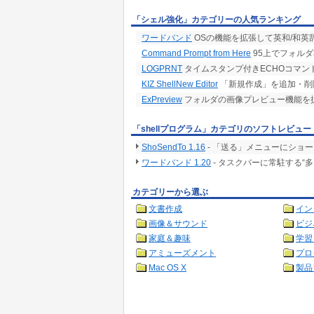
「シェル強化」カテゴリーの人気ランキング
ワードバンド
OSの機能を拡張して英和/和
Command Prompt from Here
95上でフォル
LOGPRNT
タイムスタンプ付きECHOコマン
KIZ ShellNew Editor
「新規作成」を追加・削
ExPreview
フォルダの画像プレビュー機能を
「shellプログラム」カテゴリのソフトレビュー
ShoSendTo 1.16
- 「送る」メニューにショ
ワードバンド 1.20
- タスクバーに常駐する“
カテゴリーから選ぶ
文書作成
イン
画像＆サウンド
ビジ
家庭＆趣味
学習
アミューズメント
プロ
Mac OS X
製品