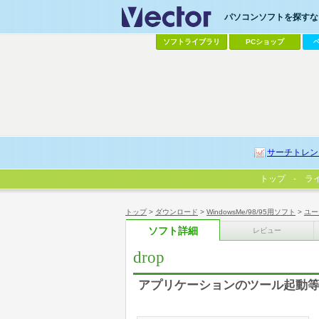
パソコンソフトを探すなら
ソフトライブラリ
PCショップ
サーチトレン
トップ
ラ
トップ
>
ダウンロード
>
WindowsMe/98/95用ソフト
>
ユー
ソフト詳細
レビュー
drop
アプリケーションのツール起動等