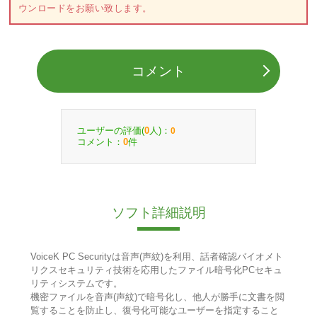
ウンロードをお願い致します。
コメント
ユーザーの評価(
人)：
0
0
コメント：
件
0
ソフト詳細説明
VoiceK PC Securityは音声(声紋)を利用、話者確認バイオメト
リクスセキュリティ技術を応用したファイル暗号化PCセキュ
リティシステムです。
機密ファイルを音声(声紋)で暗号化し、他人が勝手に文書を閲
覧することを防止し、復号化可能なユーザーを指定すること