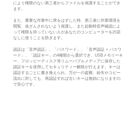
により権限のない第三者からファイルを保護することができ
ます。
また、重要な作業中に席をはずした時、第三者に作業環境を
閲覧、改ざんされないよう保護し、また起動時音声確認によ
って権限を持っていない人があなたのコンピューターを許諾
なしに使うことを防ぎます。
認証は「音声認証」、「パスワード」、「音声認証 + パスワ
ード」、「認証キー」の4種類から選択でき、USBメモリーキ
ー、フロッピーディスク等リムーバブルメディアに保存した
認証キーを使用してセキュリティー解除が行えます。キーは
認証するごとに書き換えられ、万が一の盗難、紛失やコピー
流出に対しても、再認証すれば古いキーは無効になりますの
で安心です。