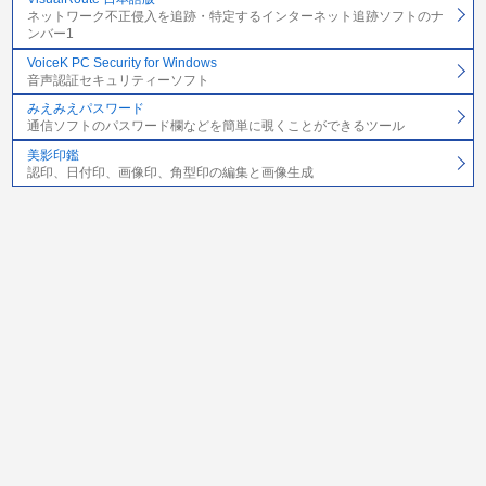
ネットワーク不正侵入を追跡・特定するインターネット追跡ソフトのナ
ンバー1
VoiceK PC Security for Windows
音声認証セキュリティーソフト
みえみえパスワード
通信ソフトのパスワード欄などを簡単に覗くことができるツール
美影印鑑
認印、日付印、画像印、角型印の編集と画像生成