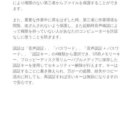
により権限のない第三者からファイルを保護することができ
ます。
また、重要な作業中に席をはずした時、第三者に作業環境を
閲覧、改ざんされないよう保護し、また起動時音声確認によ
って権限を持っていない人があなたのコンピューターを許諾
なしに使うことを防ぎます。
認証は「音声認証」、「パスワード」、「音声認証 + パスワ
ード」、「認証キー」の4種類から選択でき、USBメモリーキ
ー、フロッピーディスク等リムーバブルメディアに保存した
認証キーを使用してセキュリティー解除が行えます。キーは
認証するごとに書き換えられ、万が一の盗難、紛失やコピー
流出に対しても、再認証すれば古いキーは無効になりますの
で安心です。