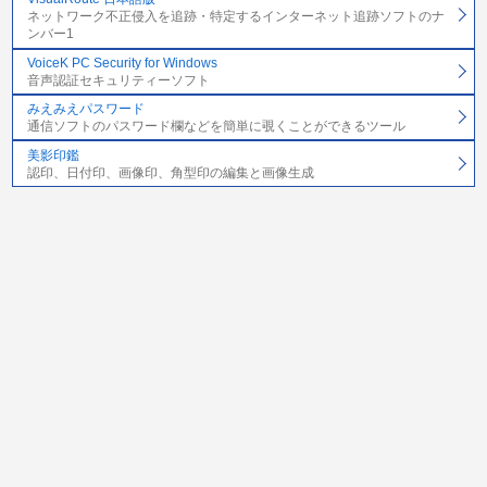
ネットワーク不正侵入を追跡・特定するインターネット追跡ソフトのナ
ンバー1
VoiceK PC Security for Windows
音声認証セキュリティーソフト
みえみえパスワード
通信ソフトのパスワード欄などを簡単に覗くことができるツール
美影印鑑
認印、日付印、画像印、角型印の編集と画像生成