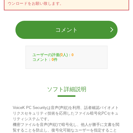
ウンロードをお願い致します。
コメント
ユーザーの評価(
人)：
0
0
コメント：
件
0
ソフト詳細説明
VoiceK PC Securityは音声(声紋)を利用、話者確認バイオメト
リクスセキュリティ技術を応用したファイル暗号化PCセキュ
リティシステムです。
機密ファイルを音声(声紋)で暗号化し、他人が勝手に文書を閲
覧することを防止し、復号化可能なユーザーを指定すること