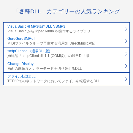
「各種DLL」カテゴリーの人気ランキング
VisualBasic用 MP3操作DLL VBMP3
VisualBasic から MpegAudio を操作するライブラリ
GuruGuruSMF.dll
MIDIファイルをループ再生する汎用dll DirectMusic対応
smtpClient.dll (通常DLL版)
姉妹品「smtpClient.dll 1.1 (COM版)」の通常DLL版
Change Display
画面の解像度とカラーモードを切り替えるDLL
ファイル転送DLL
TCP/IPでのネットワークにおいてファイルを転送するDLL