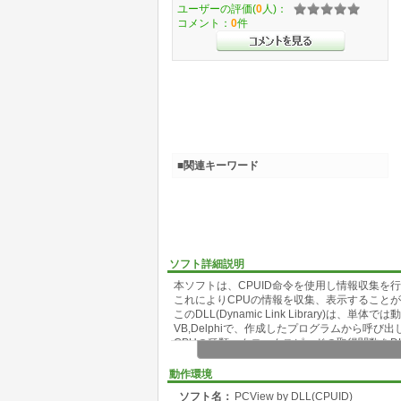
ユーザーの評価(
0
人)：
コメント：
0
件
■関連キーワード
ソフト詳細説明
本ソフトは、CPUID命令を使用し情報収集を行
これによりCPUの情報を収集、表示すること
このDLL(Dynamic Link Library)は、単体
VB,Delphiで、作成したプログラムから呼び
CPUの種類、クロックスピードの取得関数をDL
VBでのサンプルソース付き
動作環境
情報取得内容
ソフト名：
PCView by DLL(CPUID)
CPUID命令のサポート判定