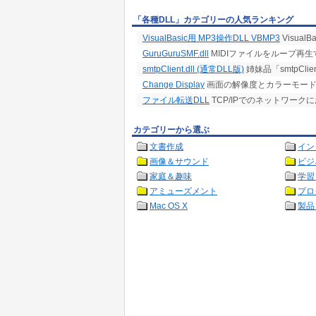
「各種DLL」カテゴリーの人気ランキング
VisualBasic用 MP3操作DLL VBMP3
Visual
GuruGuruSMF.dll
MIDIファイルをループ再生する汎
smtpClient.dll (通常DLL版)
姉妹品「smtpClien
Change Display
画面の解像度とカラーモード
ファイル転送DLL
TCP/IPでのネットワーク
カテゴリーから選ぶ
文書作成
イン
画像＆サウンド
ビジ
家庭＆趣味
学習
アミューズメント
プロ
Mac OS X
製品