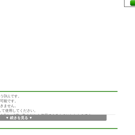
うDLLです。
が可能です。
では動きません。
出して使用してください。
L化し、VB、Delphiから使用できるものにしたものです。
▼ 続きを見る ▼