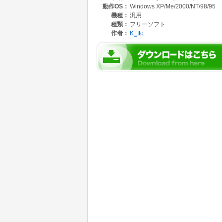
動作OS：
Windows XP/Me/2000/NT/98/95
ProcessorType,Family,Model,Stepping
VenderID
機種：
汎用
BitArray(機能フラグ)
種類：
フリーソフト
BrandString
作者：
K_Ito
SerialNumber
クロックスピード(高精度、低精度)の計算