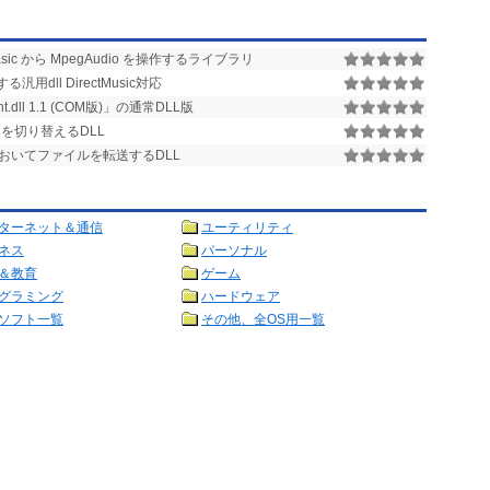
Basic から MpegAudio を操作するライブラリ
用dll DirectMusic対応
t.dll 1.1 (COM版)」の通常DLL版
を切り替えるDLL
においてファイルを転送するDLL
ターネット＆通信
ユーティリティ
ネス
パーソナル
＆教育
ゲーム
グラミング
ハードウェア
ソフト一覧
その他、全OS用一覧