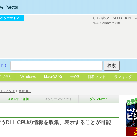
「Vector」
ベクターサイン
ちょい読み!
SELECTION
V
NGS Corporate Site
ド！
イブラリ
Windows
Mac(OS X)
全OS
新着ソフト
ランキング
グラミング
>
各種DLL
コメント・評価
スクリーンショット
ダウンロード
行うDLL CPUの情報を収集、表示することが可能