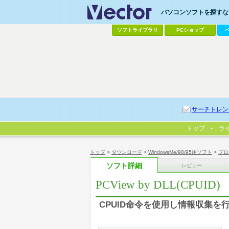
パソコンソフトを探すなら
ソフトライブラリ
PCショップ
サーチトレン
トップ
ラ
トップ
>
ダウンロード
>
WindowsMe/98/95用ソフト
>
プロ
ソフト詳細
レビュー
PCView by DLL(CPUID)
CPUID命令を使用し情報収集を