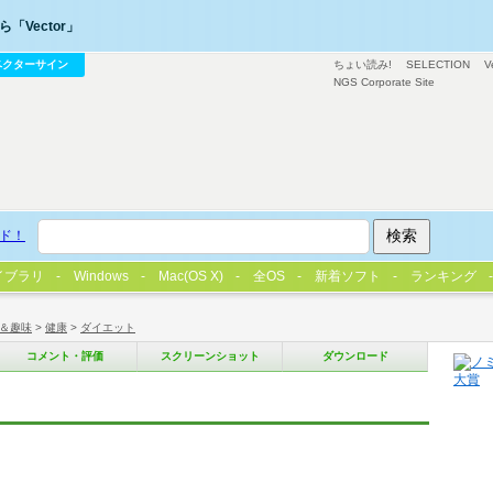
「Vector」
ベクターサイン
ちょい読み!
SELECTION
V
NGS Corporate Site
ド！
イブラリ
Windows
Mac(OS X)
全OS
新着ソフト
ランキング
＆趣味
>
健康
>
ダイエット
コメント・評価
スクリーンショット
ダウンロード