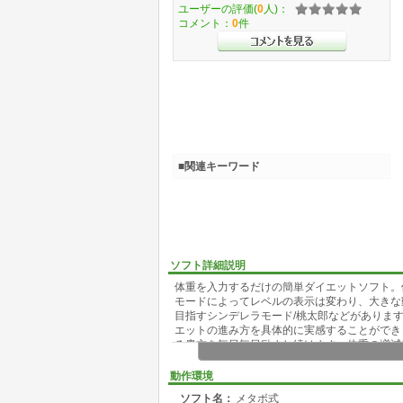
ユーザーの評価(
0
人)：
コメント：
0
件
■関連キーワード
ソフト詳細説明
体重を入力するだけの簡単ダイエットソフト。
モードによってレベルの表示は変わり、大きな
目指すシンデレラモード/桃太郎などがありま
エットの進み方を具体的に実感することができ
る貴方を毎日毎日励まし続けます。体重の増減
にします。掲示板/ブログ/SNSなどで、仲間
動作環境
ソフト名：
メタボ式