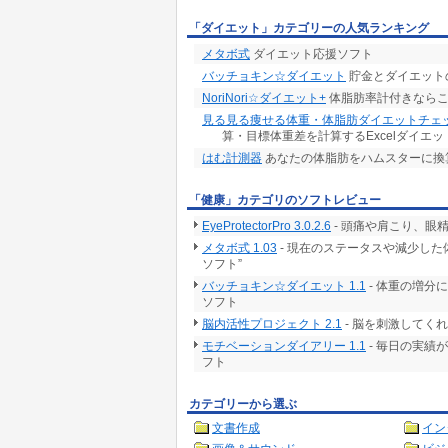
「ダイエット」カテゴリーの人気ランキング
メタボ式
ダイエット応援ソフト
バッチョキン☆ダイエット
貯金とダイエット
NoriNori☆ダイエット+
体脂肪率計付きならこち
見る見る痩せる体重・体脂肪ダイエットチェ
算・目標体重差を計算するExcelダイエ
はむ計測器
あなたの体脂肪をハムスターに換算
「健康」カテゴリのソフトレビュー
EyeProtectorPro 3.0.2.6
- 頭痛や肩こり、眼
メタボ式 1.03
- 現在のステータスや減少し
ソフト”
バッチョキン☆ダイエット 1.1
- 体重の増分
ソフト
脳内活性プロジェクト 2.1
- 脳を刺激してく
モチベーションダイアリー 1.1
- 毎日の実績
フト
カテゴリーから選ぶ
文書作成
イン