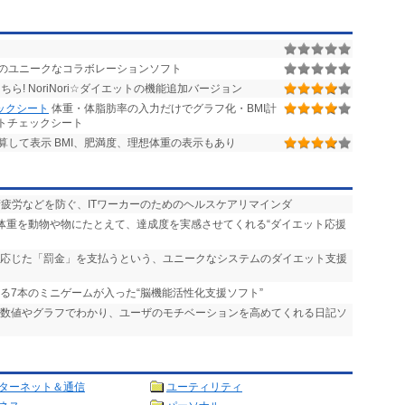
のユニークなコラボレーションソフト
ら! NoriNori☆ダイエットの機能追加バージョン
ックシート
体重・体脂肪率の入力だけでグラフ化・BMI計
ットチェックシート
して表示 BMI、肥満度、理想体重の表示もあり
精疲労などを防ぐ、ITワーカーのためのヘルスケアリマインダ
た体重を動物や物にたとえて、達成度を実感させてくれる“ダイエット応援
に応じた「罰金」を支払うという、ユニークなシステムのダイエット支援
れる7本のミニゲームが入った“脳機能活性化支援ソフト”
が数値やグラフでわかり、ユーザのモチベーションを高めてくれる日記ソ
ターネット＆通信
ユーティリティ