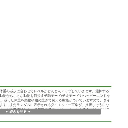
体重の減少に合わせてレベルがどんどんアップしていきます。選択する
動物から小さな動物を目指す子猫モード/子犬モードやハッピーエンドを
す。減った体重を動物や物の重さで例える機能がついていますので、ダイ
ます。またランダムに表示されるダイエット一言集が、挫折しそうにな
は、グラフではなく●○の星取表で表示され、ネット上でのコピペを容易
▼ 続きを見る ▼
とのコミニュケーションにメタボ式を是非ご活用ください。