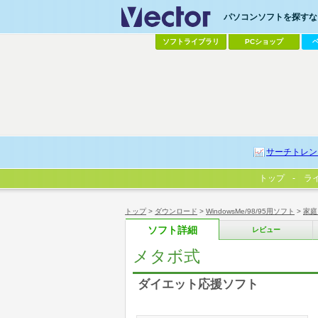
パソコンソフトを探すなら
ソフトライブラリ
PCショップ
サーチトレン
トップ
ラ
トップ
>
ダウンロード
>
WindowsMe/98/95用ソフト
>
家庭
ソフト詳細
レビュー
メタボ式
ダイエット応援ソフト