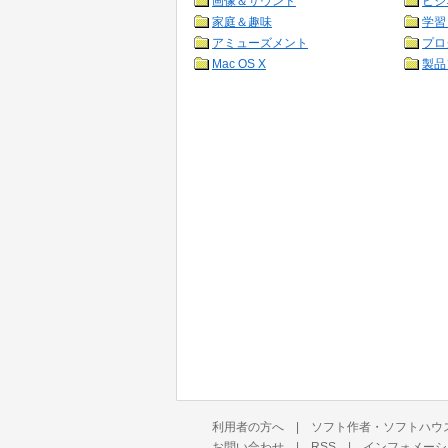
画像＆サウンド
ビジ
家庭＆趣味
学習
アミューズメント
プロ
Mac OS X
製品
利用者の方へ
|
ソフト作者・ソフトハウ
お問い合わせ
|
RSS
|
インフォメーシ