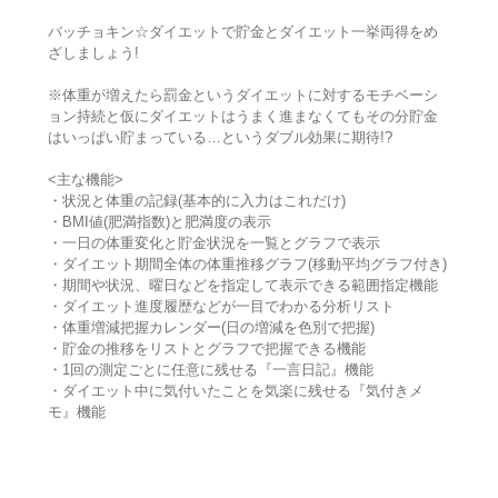
バッチョキン☆ダイエットで貯金とダイエット一挙両得をめ
ざしましょう!
※体重が増えたら罰金というダイエットに対するモチベーシ
ョン持続と仮にダイエットはうまく進まなくてもその分貯金
はいっぱい貯まっている…というダブル効果に期待!?
<主な機能>
・状況と体重の記録(基本的に入力はこれだけ)
・BMI値(肥満指数)と肥満度の表示
・一日の体重変化と貯金状況を一覧とグラフで表示
・ダイエット期間全体の体重推移グラフ(移動平均グラフ付き)
・期間や状況、曜日などを指定して表示できる範囲指定機能
・ダイエット進度履歴などが一目でわかる分析リスト
・体重増減把握カレンダー(日の増減を色別で把握)
・貯金の推移をリストとグラフで把握できる機能
・1回の測定ごとに任意に残せる『一言日記』機能
・ダイエット中に気付いたことを気楽に残せる『気付きメ
モ』機能