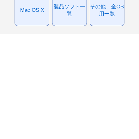
製品ソフト一
その他、全OS
Mac OS X
覧
用一覧