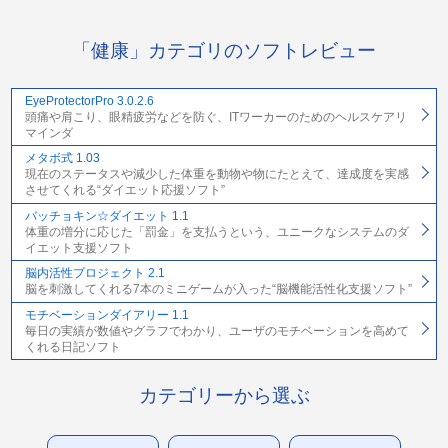
「健康」カテゴリのソフトレビュー
EyeProtectorPro 3.0.2.6
頭痛や肩こり、眼精疲労などを防ぐ、ITワーカーのためのヘルスケアリ
マインダ
メタボ式 1.03
現在のステータスや減少した体重を動物や物にたとえて、達成度を実感
させてくれる“ダイエット応援ソフト”
バッチョキン☆ダイエット 1.1
体重の増分に応じた「罰金」を支払うという、ユニークなシステムのダ
イエット支援ソフト
脳内活性プロジェクト 2.1
脳を刺激してくれる7本のミニゲームが入った“脳機能活性化支援ソフト”
モチベーションダイアリー 1.1
毎日の実績が数値やグラフでわかり、ユーザのモチベーションを高めて
くれる日記ソフト
カテゴリーから選ぶ