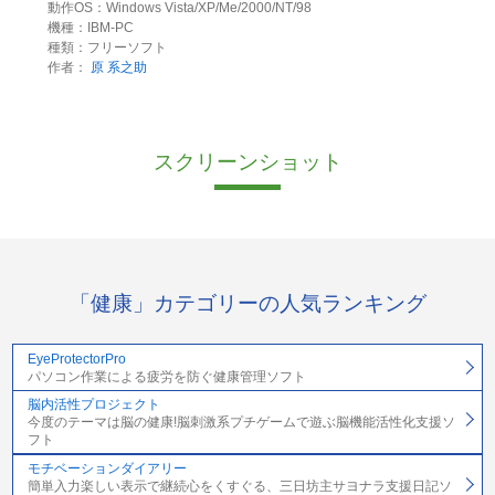
動作OS：Windows Vista/XP/Me/2000/NT/98
機種：IBM-PC
種類：フリーソフト
作者：
原 系之助
スクリーンショット
「健康」カテゴリーの人気ランキング
EyeProtectorPro
パソコン作業による疲労を防ぐ健康管理ソフト
脳内活性プロジェクト
今度のテーマは脳の健康!脳刺激系プチゲームで遊ぶ脳機能活性化支援ソ
フト
モチベーションダイアリー
簡単入力楽しい表示で継続心をくすぐる、三日坊主サヨナラ支援日記ソ