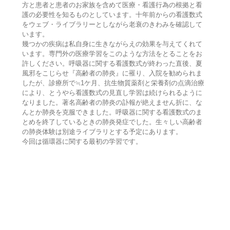
方と患者と患者のお家族を含めて医療・看護行為の根拠と看
護の必要性を知るものとしています。十年前からの看護数式
をウェブ・ライブラリーとしながら老衰のきわみを確認して
います。
幾つかの疾病は私自身に生きながらえの効果を与えてくれて
います。専門外の医療学習をこのような方法をとることをお
許しください。呼吸器に関する看護数式が終わった直後、夏
風邪をこじらせ『高齢者の肺炎』に罹り、入院を勧められま
したが、診療所で≒1ケ月、抗生物質薬剤と栄養剤の点滴治療
により、とうやら看護数式の見直し学習は続けられるように
なりました。著名高齢者の肺炎の訃報が絶えません折に、な
んとか肺炎を克服できました。呼吸器に関する看護数式のま
とめを終了しているときの肺炎発症でした。生々しい高齢者
の肺炎体験は別途ライブラリとする予定にあります。
今回は循環器に関する最初の学習です。