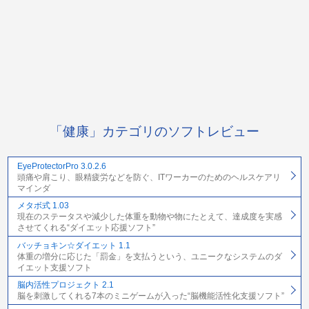
「健康」カテゴリのソフトレビュー
EyeProtectorPro 3.0.2.6
頭痛や肩こり、眼精疲労などを防ぐ、ITワーカーのためのヘルスケアリ
マインダ
メタボ式 1.03
現在のステータスや減少した体重を動物や物にたとえて、達成度を実感
させてくれる“ダイエット応援ソフト”
バッチョキン☆ダイエット 1.1
体重の増分に応じた「罰金」を支払うという、ユニークなシステムのダ
イエット支援ソフト
脳内活性プロジェクト 2.1
脳を刺激してくれる7本のミニゲームが入った“脳機能活性化支援ソフト”