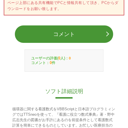
ページ上部にある共有機能でPCと情報共有して頂き、PCからダ
ウンロードをお願い致します。
コメント
ユーザーの評価(
人)：
0
0
コメント：
件
0
ソフト詳細説明
循環器に関する看護数式をVBBScriptと日本語プログラミィン
グではTTSneoを使って、『看護に役立つ数式事典』著・野中
広志先生の図書がお手許にあるのを前提条件として看護数式
計算を簡単にできるものとしています。お忙しい医療担当の