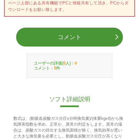
ページ上部にある共有機能でPCと情報共有して頂き、PCからダ
ウンロードをお願い致します。
コメント
ユーザーの評価(
人)：
0
0
コメント：
件
0
ソフト詳細説明
数式は、(動脈血炭酸ガス分圧x分時換気量)/(体重kgx4)から換
気障害指数を求め、正常か、異常の判定をします。異常の場
合は、炭酸ガスの排出する換気面積が狭く、換気効率が悪い
と大きな換気量を必要とし、動脈血炭酸ガス分圧が高くなり