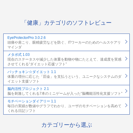
「健康」カテゴリのソフトレビュー
EyeProtectorPro 3.0.2.6
頭痛や肩こり、眼精疲労などを防ぐ、ITワーカーのためのヘルスケアリ
マインダ
メタボ式 1.03
現在のステータスや減少した体重を動物や物にたとえて、達成度を実感
させてくれる“ダイエット応援ソフト”
バッチョキン☆ダイエット 1.1
体重の増分に応じた「罰金」を支払うという、ユニークなシステムのダ
イエット支援ソフト
脳内活性プロジェクト 2.1
脳を刺激してくれる7本のミニゲームが入った“脳機能活性化支援ソフト”
モチベーションダイアリー 1.1
毎日の実績が数値やグラフでわかり、ユーザのモチベーションを高めて
くれる日記ソフト
カテゴリーから選ぶ