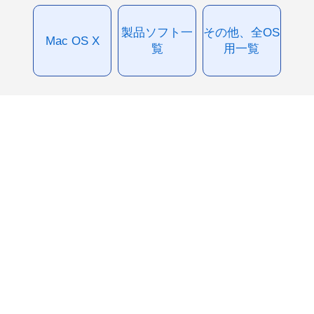
製品ソフト一
その他、全OS
Mac OS X
覧
用一覧