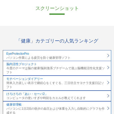
スクリーンショット
「健康」カテゴリーの人気ランキング
EyeProtectorPro
パソコン作業による疲労を防ぐ健康管理ソフト
脳内活性プロジェクト
今度のテーマは脳の健康!脳刺激系プチゲームで遊ぶ脳機能活性化支援ソ
フト
モチベーションダイアリー
簡単入力楽しい表示で継続心をくすぐる、三日坊主サヨナラ支援日記ソ
フト
けろけろの「あい・セーバ2」
コンピュータの使いすぎや時刻をカエルが教えてくれます
健康管理帳
パソコンに1日2回の朝夕の血圧および体重を入力し自動的にグラフを作
成する