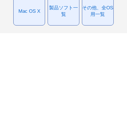
製品ソフト一
その他、全OS
Mac OS X
覧
用一覧