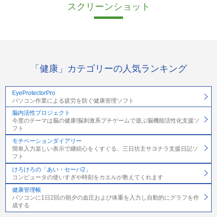
スクリーンショット
「健康」カテゴリーの人気ランキング
EyeProtectorPro
パソコン作業による疲労を防ぐ健康管理ソフト
脳内活性プロジェクト
今度のテーマは脳の健康!脳刺激系プチゲームで遊ぶ脳機能活性化支援ソ
フト
モチベーションダイアリー
簡単入力楽しい表示で継続心をくすぐる、三日坊主サヨナラ支援日記ソ
フト
けろけろの「あい・セーバ2」
コンピュータの使いすぎや時刻をカエルが教えてくれます
健康管理帳
パソコンに1日2回の朝夕の血圧および体重を入力し自動的にグラフを作
成する