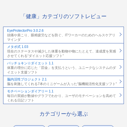
「健康」カテゴリのソフトレビュー
EyeProtectorPro 3.0.2.6
頭痛や肩こり、眼精疲労などを防ぐ、ITワーカーのためのヘルスケアリ
マインダ
メタボ式 1.03
現在のステータスや減少した体重を動物や物にたとえて、達成度を実感
させてくれる“ダイエット応援ソフト”
バッチョキン☆ダイエット 1.1
体重の増分に応じた「罰金」を支払うという、ユニークなシステムのダ
イエット支援ソフト
脳内活性プロジェクト 2.1
脳を刺激してくれる7本のミニゲームが入った“脳機能活性化支援ソフト”
モチベーションダイアリー 1.1
毎日の実績が数値やグラフでわかり、ユーザのモチベーションを高めて
くれる日記ソフト
カテゴリーから選ぶ