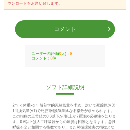
ウンロードをお願い致します。
コメント
ユーザーの評価(
人)：
0
0
コメント：
件
0
ソフト詳細説明
2ml x 体重kg ≒ 解剖学的死腔気量を求め、次いで死腔気(VD)÷
1回換気量(VT)で死腔1回換気量比なる指数が求められます。
この指数の正常値の0.3以下か?以上か?看護の必要性を知りま
す。0.6以上は人工呼吸器からの離脱は困難となります。急性
呼吸不全と相関する指数であり、また肺循環障害の指標とな