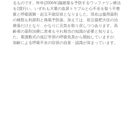
るものです。昨年(2006年)脳梗塞を予防するワッファリン療法
を2度行い。いずれも大量の血尿トラブルと心不全を疑う不整
脈と呼吸困難・起立不能症状となりました。現在は服用薬剤
の種類も利尿剤と痛風予防薬。加えては、前立腺肥大症の治
療薬だけとなり、かなりに元気を取り戻しつつあります。高
齢者の薬剤治療に患者もそれ相当の知識が必要と知りまし
た。看護数式の改訂学習の呼吸気系から開始していますが、
加齢による呼吸不全の症状の自覚・認識が深まっています。