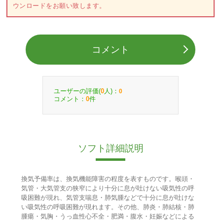
ウンロードをお願い致します。
コメント
ユーザーの評価(
人)：
0
0
コメント：
件
0
ソフト詳細説明
換気予備率は、換気機能障害の程度を表すものです。喉頭・
気管・大気管支の狭窄により十分に息が吐けない吸気性の呼
吸困難が現れ、気管支喘息・肺気腫などで十分に息が吐けな
い吸気性の呼吸困難が現れます。その他、肺炎・肺結核・肺
腫瘍・気胸・うっ血性心不全・肥満・腹水・妊娠などによる