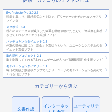
「健康」カテゴリのソフトレビュー
EyeProtectorPro 3.0.2.6
頭痛や肩こり、眼精疲労などを防ぐ、ITワーカーのためのヘルスケアリ
マインダ
メタボ式 1.03
現在のステータスや減少した体重を動物や物にたとえて、達成度を実感
させてくれる“ダイエット応援ソフト”
バッチョキン☆ダイエット 1.1
体重の増分に応じた「罰金」を支払うという、ユニークなシステムのダ
イエット支援ソフト
脳内活性プロジェクト 2.1
脳を刺激してくれる7本のミニゲームが入った“脳機能活性化支援ソフト”
モチベーションダイアリー 1.1
毎日の実績が数値やグラフでわかり、ユーザのモチベーションを高めて
くれる日記ソフト
カテゴリーから選ぶ
インターネッ
ユーティリテ
文書作成
ト＆通信
ィ