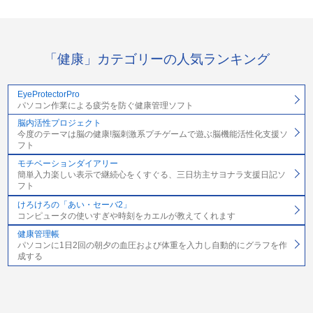
「健康」カテゴリーの人気ランキング
EyeProtectorPro
パソコン作業による疲労を防ぐ健康管理ソフト
脳内活性プロジェクト
今度のテーマは脳の健康!脳刺激系プチゲームで遊ぶ脳機能活性化支援ソ
フト
モチベーションダイアリー
簡単入力楽しい表示で継続心をくすぐる、三日坊主サヨナラ支援日記ソ
フト
けろけろの「あい・セーバ2」
コンピュータの使いすぎや時刻をカエルが教えてくれます
健康管理帳
パソコンに1日2回の朝夕の血圧および体重を入力し自動的にグラフを作
成する