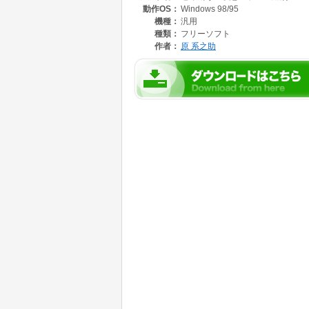
動作OS：
Windows 98/95
Script 5.0をダウンロードしてインストールし
含まれています。今回は，UTU.LZHにUTU
機種：
汎用
年期のうつ状態をスケールする質問15をメイン
種類：
フリーソフト
に編集されたオブションファイルHTMLの老
作者：
原 系之助
動揺を定期的に把握する個人的なものですが，老