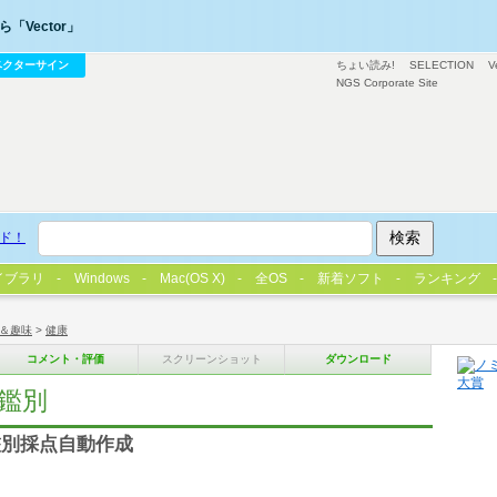
「Vector」
ベクターサイン
ちょい読み!
SELECTION
V
NGS Corporate Site
ド！
イブラリ
Windows
Mac(OS X)
全OS
新着ソフト
ランキング
＆趣味
>
健康
コメント・評価
スクリーンショット
ダウンロード
鑑別
鑑別採点自動作成