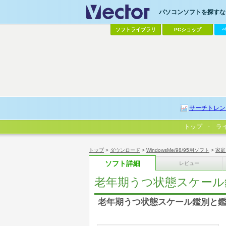
パソコンソフトを探すなら
ソフトライブラリ
PCショップ
サーチトレン
トップ
ラ
トップ
>
ダウンロード
>
WindowsMe/98/95用ソフト
>
家庭
ソフト詳細
レビュー
老年期うつ状態スケール
老年期うつ状態スケール鑑別と