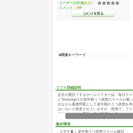
ユーザーの評価(
0
人)：
コメント：
0
件
■関連キーワード
ソフト詳細説明
迂生の愛読？するホームドクター誌「毎日ライ
にYesavageJ.の老年期うつ状態スケールが載ってい
きながら看護問題として老年期のうつ状態を考
はいろいろ発表されていますが，簡潔で，フリ
です。しかし，最近までに猛威をふるったウイルス
と，Windows上でのバッチ処理(一連の作業
WS98にはスクリプトエンジンは標準マウントされていますが
動作環境
d/vbscript/scripting.asp)からWindows
ソフト名：
老年期うつ状態スケール鑑別