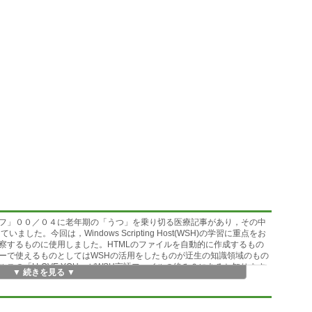
フ」００／０４に老年期の「うつ」を乗り切る医療記事があり，その中
ました。今回は，Windows Scripting Host(WSH)の学習に重点をお
察するものに使用しました。HTMLのファイルを自動的に作成するもの
ーで使えるものとしてはWSHの活用をしたものが迂生の知識領域のもの
の「I LOVE YOU」がWSH言語ファイルの絡み？にあると知ります
▼ 続きを見る ▼
を自動的に行う処理)も使い方を誤ると大変なものを生み出します。WINDO
，WINDOWS95は，(http://www.microsoft.com/msdounloa