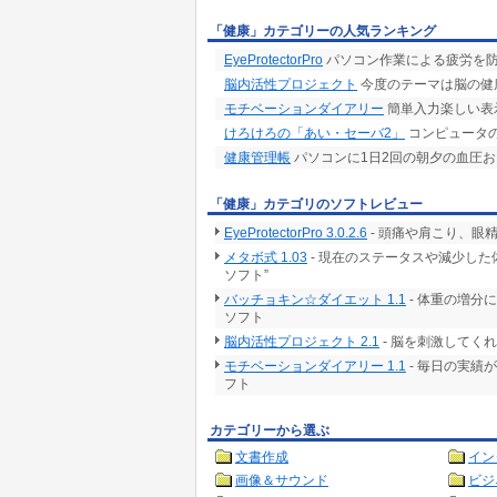
「健康」カテゴリーの人気ランキング
EyeProtectorPro
パソコン作業による疲労を
脳内活性プロジェクト
今度のテーマは脳の健
モチベーションダイアリー
簡単入力楽しい表
けろけろの「あい・セーバ2」
コンピュータ
健康管理帳
パソコンに1日2回の朝夕の血圧
「健康」カテゴリのソフトレビュー
EyeProtectorPro 3.0.2.6
- 頭痛や肩こり、眼
メタボ式 1.03
- 現在のステータスや減少し
ソフト”
バッチョキン☆ダイエット 1.1
- 体重の増分
ソフト
脳内活性プロジェクト 2.1
- 脳を刺激してく
モチベーションダイアリー 1.1
- 毎日の実績
フト
カテゴリーから選ぶ
文書作成
イン
画像＆サウンド
ビジ