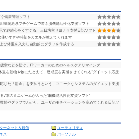
防ぐ健康管理ソフト
康!脳刺激系プチゲームで遊ぶ脳機能活性化支援ソフト
示で継続心をくすぐる、三日坊主サヨナラ支援日記ソフト
の使いすぎや時刻をカエルが教えてくれます
および体重を入力し自動的にグラフを作成する
精疲労などを防ぐ、ITワーカーのためのヘルスケアリマインダ
た体重を動物や物にたとえて、達成度を実感させてくれる“ダイエット応援
に応じた「罰金」を支払うという、ユニークなシステムのダイエット支援
れる7本のミニゲームが入った“脳機能活性化支援ソフト”
が数値やグラフでわかり、ユーザのモチベーションを高めてくれる日記ソ
ターネット＆通信
ユーティリティ
ネス
パーソナル