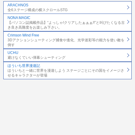
ARACHNOS
全6ステージ構成の横スクロールSTG
NONA MAGIC
【パソコン誌掲載作品】“よっしゃ!クリアしたぁぁぁ!!”と叫びたくなる古
き良き高難度をお楽しみ下さい。
Crimson Wind Free
3Dアクションシューティング捕食や進化、光学迷彩等の能力を使い敵を
倒す
UCHU
避けなくていい弾幕シューティング
ほういち世界漫遊記
ほういちと一緒に世界を漫遊しよう ステージごとにその国をイメージさ
せるキャラクターが登場