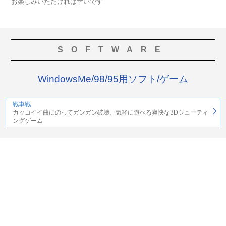
お楽しみいただければ幸いです
SOFTWARE
WindowsMe/98/95用ソフト/ゲーム
戦車戦
カッコイイ曲にのってガンガン破壊、気軽に遊べる爽快な3Dシューティ
ングゲーム