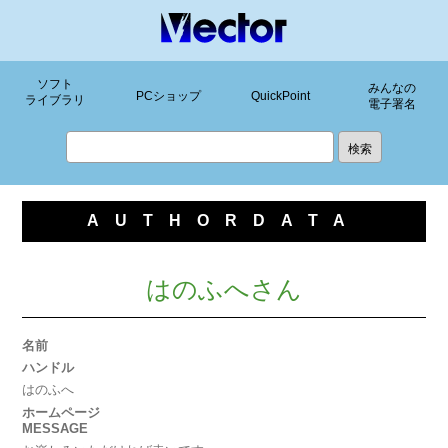
ソフト
みんなの
PCショップ
QuickPoint
ライブラリ
電子署名
AUTHORDATA
はのふへさん
名前
ハンドル
はのふへ
ホームページ
MESSAGE