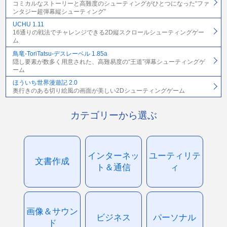
コミカルなストーリーと高難度のシューティングがひとつになった“ファ
ンタジー超弾幕縦シューティング”
UCHU 1.11
16通りの戦法でチャレンジできる2D縦スクロールシューティングゲー
ム
鳥竜-ToriTatsu-デスレーベル 1.85a
隠し要素が数多く用意された、高難易度の“王道”弾幕シューティングゲ
ーム
ほういち世界漫遊記 2.0
奥行きのある切り絵風の画面が美しい2Dシューティングゲーム
カテゴリーから選ぶ
インターネッ
ユーティリテ
文書作成
ト＆通信
ィ
画像＆サウン
ビジネス
パーソナル
ド