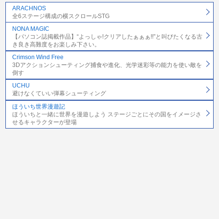
ARACHNOS
全6ステージ構成の横スクロールSTG
NONA MAGIC
【パソコン誌掲載作品】“よっしゃ!クリアしたぁぁぁ!!”と叫びたくなる古
き良き高難度をお楽しみ下さい。
Crimson Wind Free
3Dアクションシューティング捕食や進化、光学迷彩等の能力を使い敵を
倒す
UCHU
避けなくていい弾幕シューティング
ほういち世界漫遊記
ほういちと一緒に世界を漫遊しよう ステージごとにその国をイメージさ
せるキャラクターが登場