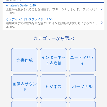
Amateur's Garden 1.40
王様から解放されることを目指す、“フリーシナリオっぽい”ファンタジ
ーRPG
ウェディングドレスファイター 1.50
結婚式場までの危険な旅を急ぐヒロインと護衛の少女たちによるコミカ
ルRPG
カテゴリーから選ぶ
インターネッ
ユーティリテ
文書作成
ト＆通信
ィ
画像＆サウン
ビジネス
パーソナル
ド