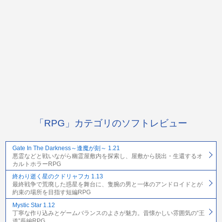
「RPG」カテゴリのソフトレビュー
Gate In The Darkness～逢魔が刻～ 1.21
悪霊などと戦いながら幽霊屋敷内を探索し、屋敷から脱出・生還するオ
カルトホラーRPG
終わり逝く星のクドリャフカ 1.13
最終戦争で荒廃した惑星を舞台に、隻腕の男と一体のアンドロイドとが
約束の場所を目指す短編RPG
Mystic Star 1.12
丁寧な作り込みとゲームバランスのよさが魅力。昔懐かしい雰囲気の“王
道”長編RPG