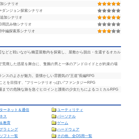
0用追加シナリオ
街+ダンジョン探索シナリオ
追加シナリオ
r.1.50用読み物シナリオ
.1.28用中編探索系シナリオ
悪霊などと戦いながら幽霊屋敷内を探索し、屋敷から脱出・生還するオカル
争で荒廃した惑星を舞台に、隻腕の男と一体のアンドロイドとが約束の場
ランスのよさが魅力。昔懐かしい雰囲気の“王道”長編RPG
ことを目指す、“フリーシナリオっぽい”ファンタジーRPG
式場までの危険な旅を急ぐヒロインと護衛の少女たちによるコミカルRPG
ターネット＆通信
ユーティリティ
ネス
パーソナル
＆教育
ゲーム
グラミング
ハードウェア
ソフト一覧
その他、全OS用一覧