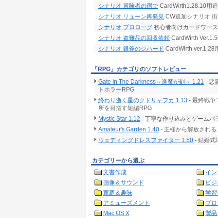
シナリオ 冒険者の宿で
CardWirth1.28.1
シナリオ リューン再発見
CW追加シナリオ 
シナリオ プロローグ
初心者向けカードワース
シナリオ 盗難品の回収依頼
CardWirth Ve
シナリオ 銀斧のジハード
CardWirth ver
「RPG」カテゴリのソフトレビュー
Gate In The Darkness～逢魔が刻～ 1.21
- 
トホラーRPG
終わり逝く星のクドリャフカ 1.13
- 最終戦
所を目指す短編RPG
Mystic Star 1.12
- 丁寧な作り込みとゲームバ
Amateur's Garden 1.40
- 王様から解放される
ウェディングドレスファイター 1.50
- 結婚
カテゴリーから選ぶ
文書作成
イン
画像＆サウンド
ビジ
家庭＆趣味
学習
アミューズメント
プロ
Mac OS X
製品