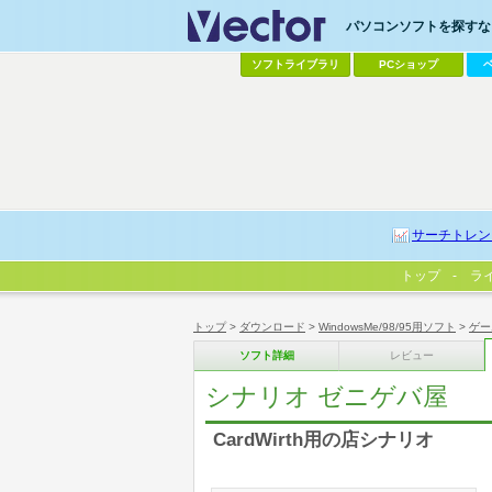
パソコンソフトを探すなら
ソフトライブラリ
PCショップ
サーチトレン
トップ
ラ
トップ
>
ダウンロード
>
WindowsMe/98/95用ソフト
>
ゲー
ソフト詳細
レビュー
シナリオ ゼニゲバ屋
CardWirth用の店シナリオ