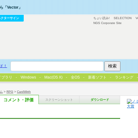
「Vector」
ベクターサイン
ちょい読み!
SELECTION
V
NGS Corporate Site
ド！
イブラリ
Windows
Mac(OS X)
全OS
新着ソフト
ランキング
ム
>
RPG
>
CardWirth
コメント・評価
スクリーンショット
ダウンロード