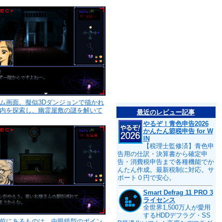
ム画面。擬似3Dダンジョンで描かれ
内を探索し、幽霊屋敷の謎を解いて
最近のレビュー記事
やるぞ！青色申告2026
かんたん節税申告 for W
IN
【税理士監修済】青色申
告用の仕訳・決算書から確定申
告・消費税申告まで各種機能でか
んたん作成。最新税制に対応。サ
ポート０円で安心。
Smart Defrag 11 PRO 3
ライセンス
全世界1,500万人が愛用
するHDDデフラグ・SS
前にあるものは、虫眼鏡型のポイン