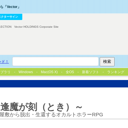
「Vector」
ベクターサイン
LECTION
Vector HOLDINGS Corporate Site
ンド！
イブラリ
Windows
Mac(OS X)
全OS
新着ソフト
ランキング
ness～逢魔が刻（とき）～
屋敷から脱出・生還するオカルトホラーRPG