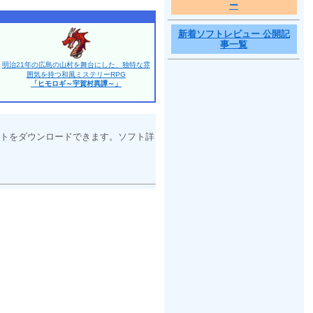
ー
新着ソフトレビュー 公開記
事一覧
明治21年の広島の山村を舞台にした、独特な雰
囲気を持つ和風ミステリーRPG
「ヒモロギ～宇賀村異譚～」
トをダウンロードできます。ソフト詳