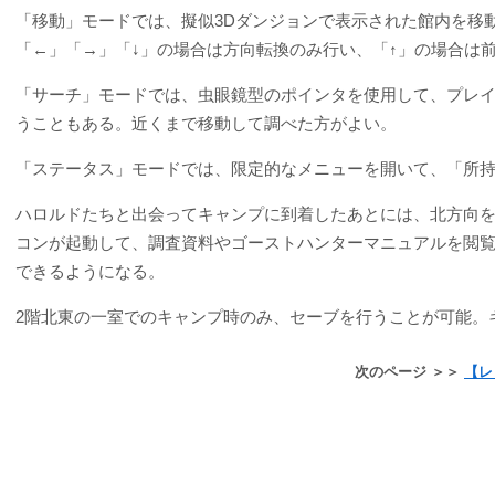
「移動」モードでは、擬似3Dダンジョンで表示された館内を移
「←」「→」「↓」の場合は方向転換のみ行い、「↑」の場合は
「サーチ」モードでは、虫眼鏡型のポインタを使用して、プレ
うこともある。近くまで移動して調べた方がよい。
「ステータス」モードでは、限定的なメニューを開いて、「所
ハロルドたちと出会ってキャンプに到着したあとには、北方向
コンが起動して、調査資料やゴーストハンターマニュアルを閲
できるようになる。
2階北東の一室でのキャンプ時のみ、セーブを行うことが可能。
次のページ ＞＞
【レ