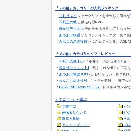
「その他」カテゴリーの人気ランキング
しむりふと
フォークリフトを操作して荷物を
不死王の城
自動進行型RPG
寿司姫デュエル
寿司を全ネタ食べてもらうた
あつあげ物語
オリジナルキャラクターあつあ
みんなの斜方投射
たぶん新ジャンル、の3D
「その他」カテゴリのソフトレビュー
不死王の城 1.0
- 「不死王」を討伐するため
寿司姫デュエル 1.1
- 気まぐれな姫君に寿司
あつあげ物語 0.93
- かわいらしい「あつあ
みんなの斜方投射
- キャラを発射し、落下位
GIGALINE-Revision- 1.32
- レベルやコンボ
カテゴリーから選ぶ
文書作成
イン
画像＆サウンド
ビジ
家庭＆趣味
学習
アミューズメント
プロ