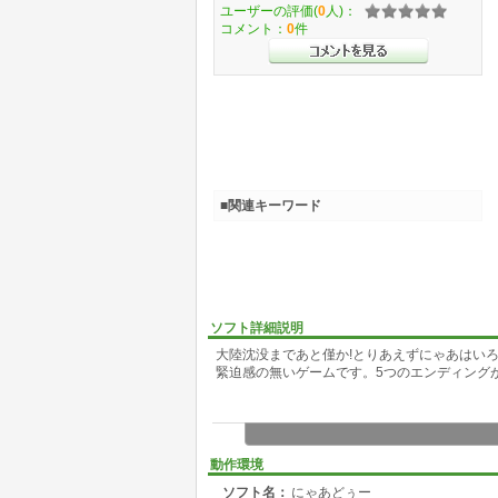
ユーザーの評価(
0
人)：
コメント：
0
件
■関連キーワード
ソフト詳細説明
大陸沈没まであと僅か!とりあえずにゃあはい
緊迫感の無いゲームです。5つのエンディング
動作環境
ソフト名：
にゃあどぅー