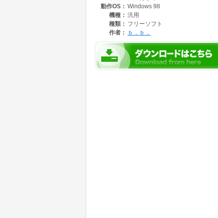
動作OS：
Windows 98
機種：
汎用
種類：
フリーソフト
作者：
ｂ．ｂ．