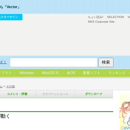
「Vector」
ベクターサイン
ちょい読み!
SELECTION
V
NGS Corporate Site
ド！
イブラリ
Windows
Mac(OS X)
全OS
新着ソフト
ランキング
ム
>
その他
コメント・評価
スクリーンショット
ダウンロード
が動く