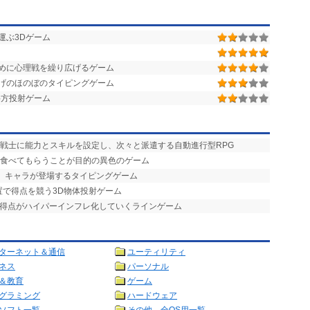
運ぶ3Dゲーム
めに心理戦を繰り広げるゲーム
げのほのぼのタイピングゲーム
斜方投射ゲーム
、戦士に能力とスキルを設定し、次々と派遣する自動進行型RPG
を食べてもらうことが目的の異色のゲーム
げ」キャラが登場するタイピングゲーム
置で得点を競う3D物体投射ゲーム
で得点がハイパーインフレ化していくラインゲーム
ターネット＆通信
ユーティリティ
ネス
パーソナル
＆教育
ゲーム
グラミング
ハードウェア