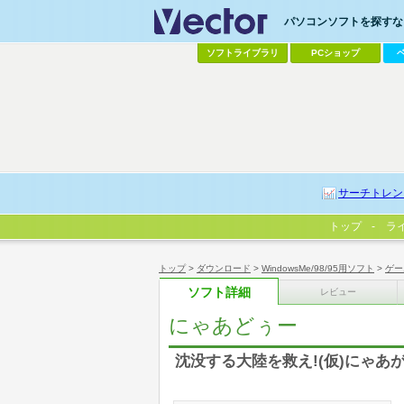
パソコンソフトを探すなら
ソフトライブラリ
PCショップ
サーチトレン
トップ
ラ
トップ
>
ダウンロード
>
WindowsMe/98/95用ソフト
>
ゲー
ソフト詳細
レビュー
にゃあどぅー
沈没する大陸を救え!(仮)にゃあ