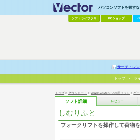
パソコンソフトを探すなら
ソフトライブラリ
PCショップ
サーチトレン
トップ
ラ
トップ
>
ダウンロード
>
WindowsMe/98/95用ソフト
>
ゲー
ソフト詳細
レビュー
しむりふと
フォークリフトを操作して荷物を