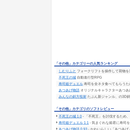
「その他」カテゴリーの人気ランキング
しむりふと
フォークリフトを操作して荷物を
不死王の城
自動進行型RPG
寿司姫デュエル
寿司を全ネタ食べてもらうた
あつあげ物語
オリジナルキャラクターあつあ
みんなの斜方投射
たぶん新ジャンル、の3D
「その他」カテゴリのソフトレビュー
不死王の城 1.0
- 「不死王」を討伐するため
寿司姫デュエル 1.1
- 気まぐれな姫君に寿司
あつあげ物語 0.93
- かわいらしい「あつあ