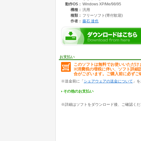
動作OS：
Windows XP/Me/98/95
機種：
汎用
種類：
フリーソフト(寄付歓迎)
作者：
藤石 達也
お支払い
このソフトは無料でお使いいただけ
※消費税の増税に伴い、ソフト詳細
合がございます。ご購入前に必ずご
※送金前に「
シェアウェアの送金について
」を
その他のお支払い
※詳細はソフトをダウンロード後、ご確認くだ