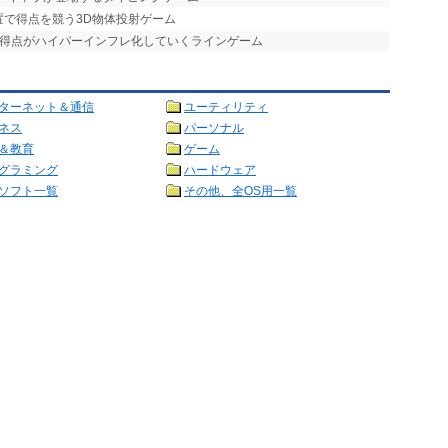
置で得点を競う3D物体投射ゲーム
で得点がハイパーインフレ化していくラインゲーム
ターネット＆通信
ユーティリティ
ネス
パーソナル
＆教育
ゲーム
グラミング
ハードウェア
ソフト一覧
その他、全OS用一覧