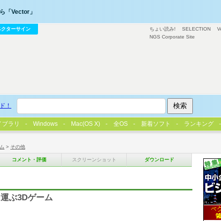
「Vector」
ベクターサイン
ちょい読み!
SELECTION
V
NGS Corporate Site
ド！
イブラリ
Windows
Mac(OS X)
全OS
新着ソフト
ランキング
ム
>
その他
コメント・評価
スクリーンショット
ダウンロード
運ぶ3Dゲーム