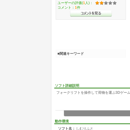
ユーザーの評価(
1
人)：
コメント：
1
件
■関連キーワード
ソフト詳細説明
フォークリフトを操作して荷物を運ぶ3Dゲー
動作環境
ソフト名：
しむりふと