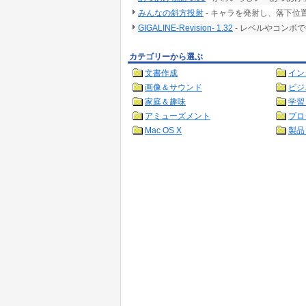
みんなの斜方投射
- キャラを発射し、落下位
GIGALINE-Revision- 1.32
- レベルやコンボ
カテゴリーから選ぶ
文書作成
イン
画像＆サウンド
ビジ
家庭＆趣味
学習
アミューズメント
プロ
Mac OS X
製品