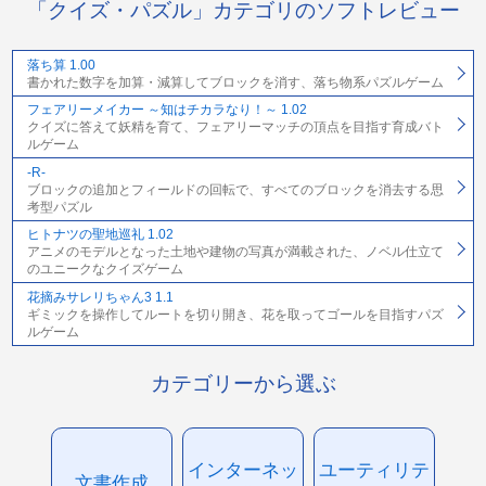
「クイズ・パズル」カテゴリのソフトレビュー
落ち算 1.00
書かれた数字を加算・減算してブロックを消す、落ち物系パズルゲーム
フェアリーメイカー ～知はチカラなり！～ 1.02
クイズに答えて妖精を育て、フェアリーマッチの頂点を目指す育成バト
ルゲーム
-R-
ブロックの追加とフィールドの回転で、すべてのブロックを消去する思
考型パズル
ヒトナツの聖地巡礼 1.02
アニメのモデルとなった土地や建物の写真が満載された、ノベル仕立て
のユニークなクイズゲーム
花摘みサレリちゃん3 1.1
ギミックを操作してルートを切り開き、花を取ってゴールを目指すパズ
ルゲーム
カテゴリーから選ぶ
インターネッ
ユーティリテ
文書作成