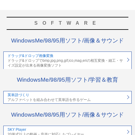
SOFTWARE
WindowsMe/98/95用ソフト/画像＆サウンド
ドラッグ&ドロップ画像変換
ドラッグ&ドロップでbmp,jpg,png,gif,ico,mag,eriの相互変換・細工・サ
イズ設定が出来る画像変換ソフト
WindowsMe/98/95用ソフト/学習＆教育
英単語づくり
アルファベットを組み合わせて英単語を作るゲーム
WindowsMe/98/95用ソフト/画像＆サウンド
SKY Player
20形式以上の動画・音楽に対応したプレイヤー