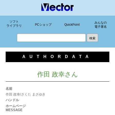
ソフト
みんなの
PCショップ
QuickPoint
ライブラリ
電子署名
AUTHORDATA
作田 政幸さん
名前
作田 政幸/さくた まさゆき
ハンドル
ホームページ
MESSAGE