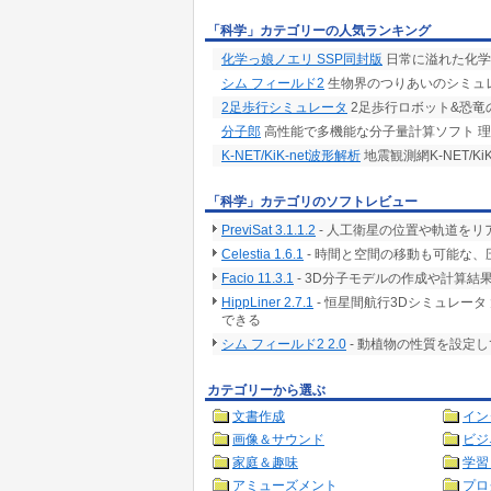
「科学」カテゴリーの人気ランキング
化学っ娘ノエリ SSP同封版
日常に溢れた化学
シム フィールド2
生物界のつりあいのシミュ
2足歩行シミュレータ
2足歩行ロボット&恐竜
分子郎
高性能で多機能な分子量計算ソフト 
K-NET/KiK-net波形解析
地震観測網K-NET/
「科学」カテゴリのソフトレビュー
PreviSat 3.1.1.2
- 人工衛星の位置や軌道をリ
Celestia 1.6.1
- 時間と空間の移動も可能な、
Facio 11.3.1
- 3D分子モデルの作成や計算
HippLiner 2.7.1
- 恒星間航行3Dシミュレー
できる
シム フィールド2 2.0
- 動植物の性質を設定
カテゴリーから選ぶ
文書作成
イン
画像＆サウンド
ビジ
家庭＆趣味
学習
アミューズメント
プロ