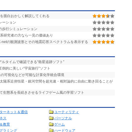
を面白おかしく解説してくれる
レーション
の歩行シミュレーション
理系研究者の方なら一見の価値あり
KiK-netの観測波形とその地震応答スペクトラムを表示する
アルタイムで確認できる“衛星追跡ソフト”
圧倒的に美しい“宇宙旅行”ソフト
結果の可視化などが可能な計算化学統合環境
タ 太陽系近傍恒星・銀河空間を超光速・相対論的に自由に動き回ることが
して生態系を長続きさせるライフゲーム風の学習ソフト
ターネット＆通信
ユーティリティ
ネス
パーソナル
＆教育
ゲーム
グラミング
ハードウェア