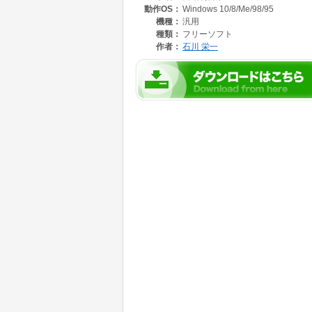
動作OS：
Windows 10/8/Me/98/95
機種：
汎用
種類：
フリーソフト
作者：
石川 栄一