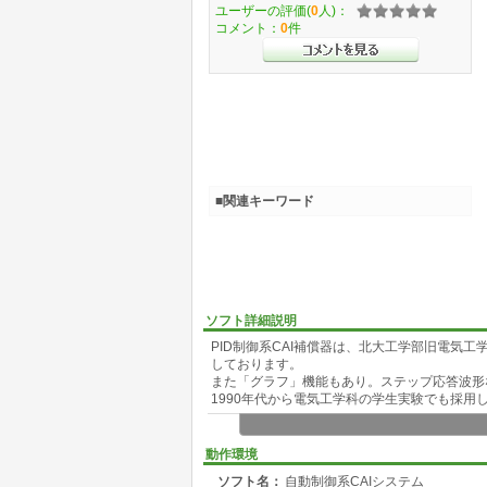
ユーザーの評価(
0
人)：
コメント：
0
件
■関連キーワード
ソフト詳細説明
PID制御系CAI補償器は、北大工学部旧電気
しております。
また「グラフ」機能もあり。ステップ応答波形
1990年代から電気工学科の学生実験でも採用
動作環境
ソフト名：
自動制御系CAIシステム