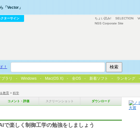
「Vector」
ベクターサイン
ちょい読み!
SELECTION
V
NGS Corporate Site
ド！
イブラリ
Windows
Mac(OS X)
全OS
新着ソフト
ランキング
＆教育
>
科学
コメント・評価
スクリーンショット
ダウンロード
AIで楽しく制御工学の勉強をしましょう