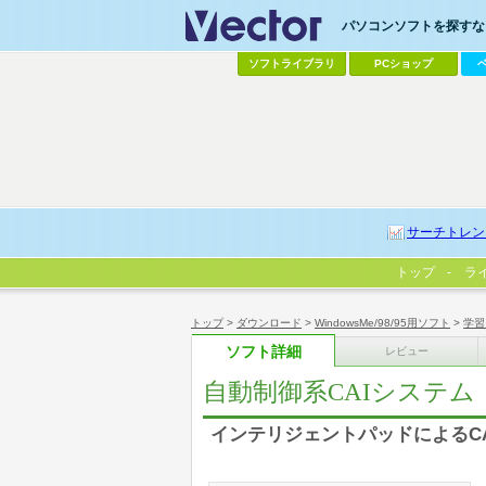
パソコンソフトを探すなら
ソフトライブラリ
PCショップ
サーチトレン
トップ
ラ
トップ
>
ダウンロード
>
WindowsMe/98/95用ソフト
>
学習
ソフト詳細
レビュー
自動制御系CAIシステム
インテリジェントパッドによるC