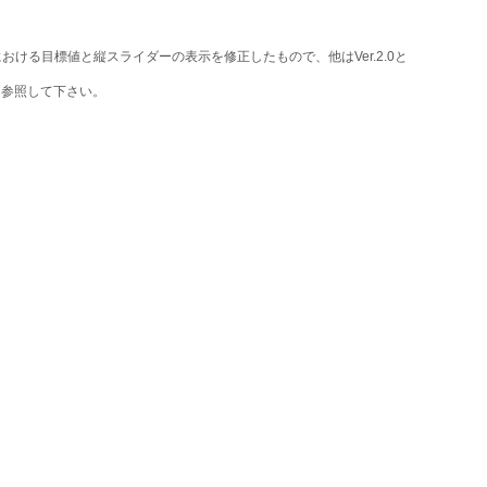
ける目標値と縦スライダーの表示を修正したもので、他はVer.2.0と
を参照して下さい。