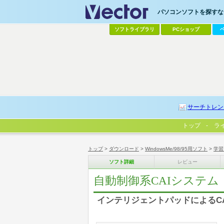
パソコンソフトを探すなら
ソフトライブラリ
PCショップ
サーチトレン
トップ
ラ
トップ
>
ダウンロード
>
WindowsMe/98/95用ソフト
>
学習
ソフト詳細
レビュー
自動制御系CAIシステム
インテリジェントパッドによるC