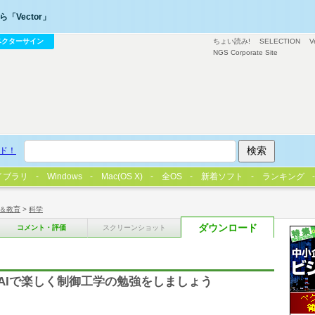
「Vector」
ベクターサイン
ちょい読み!
SELECTION
V
NGS Corporate Site
ド！
イブラリ
Windows
Mac(OS X)
全OS
新着ソフト
ランキング
＆教育
>
科学
ダウンロード
コメント・評価
スクリーンショット
AIで楽しく制御工学の勉強をしましょう