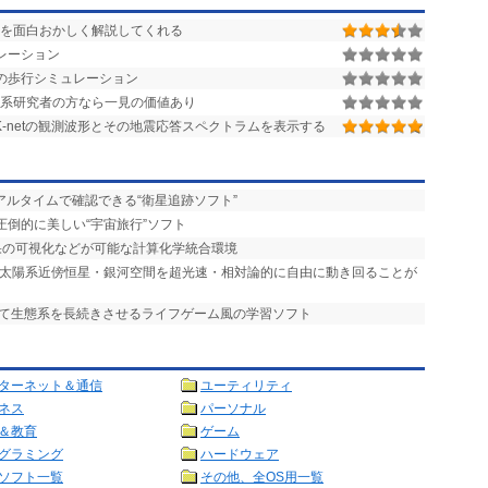
を面白おかしく解説してくれる
レーション
の歩行シミュレーション
理系研究者の方なら一見の価値あり
KiK-netの観測波形とその地震応答スペクトラムを表示する
アルタイムで確認できる“衛星追跡ソフト”
圧倒的に美しい“宇宙旅行”ソフト
結果の可視化などが可能な計算化学統合環境
タ 太陽系近傍恒星・銀河空間を超光速・相対論的に自由に動き回ることが
して生態系を長続きさせるライフゲーム風の学習ソフト
ターネット＆通信
ユーティリティ
ネス
パーソナル
＆教育
ゲーム
グラミング
ハードウェア
ソフト一覧
その他、全OS用一覧