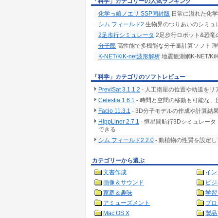
「科学」カテゴリーの人気ランキング
化学っ娘ノエリ SSP同封版
日常に溢れた化学
シム フィールド2
生物界のつりあいのシミュ
2足歩行シミュレータ
2足歩行ロボット&恐竜
分子郎
高性能で多機能な分子量計算ソフト 
K-NET/KiK-net波形解析
地震観測網K-NET/
「科学」カテゴリのソフトレビュー
PreviSat 3.1.1.2
- 人工衛星の位置や軌道をリ
Celestia 1.6.1
- 時間と空間の移動も可能な、
Facio 11.3.1
- 3D分子モデルの作成や計算
HippLiner 2.7.1
- 恒星間航行3Dシミュレー
できる
シム フィールド2 2.0
- 動植物の性質を設定
カテゴリーから選ぶ
文書作成
イン
画像＆サウンド
ビジ
家庭＆趣味
学習
アミューズメント
プロ
Mac OS X
製品