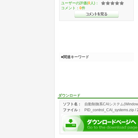
ユーザーの評価(
0
人)：
コメント：
0
件
■関連キーワード
ダウンロード
ソフト名：
自動制御系CAIシステム(Windows1
ファイル：
PID_control_CAI_systems.zip / 