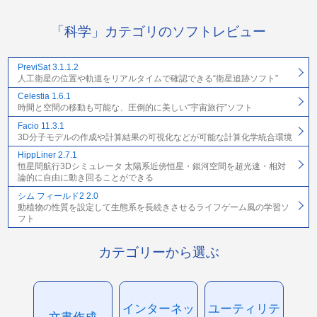
「科学」カテゴリのソフトレビュー
PreviSat 3.1.1.2
人工衛星の位置や軌道をリアルタイムで確認できる“衛星追跡ソフト”
Celestia 1.6.1
時間と空間の移動も可能な、圧倒的に美しい“宇宙旅行”ソフト
Facio 11.3.1
3D分子モデルの作成や計算結果の可視化などが可能な計算化学統合環境
HippLiner 2.7.1
恒星間航行3Dシミュレータ 太陽系近傍恒星・銀河空間を超光速・相対
論的に自由に動き回ることができる
シム フィールド2 2.0
動植物の性質を設定して生態系を長続きさせるライフゲーム風の学習ソ
フト
カテゴリーから選ぶ
インターネッ
ユーティリテ
文書作成