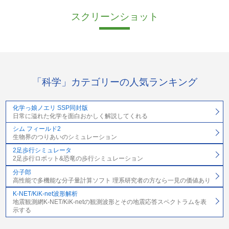
スクリーンショット
「科学」カテゴリーの人気ランキング
化学っ娘ノエリ SSP同封版
日常に溢れた化学を面白おかしく解説してくれる
シム フィールド2
生物界のつりあいのシミュレーション
2足歩行シミュレータ
2足歩行ロボット&恐竜の歩行シミュレーション
分子郎
高性能で多機能な分子量計算ソフト 理系研究者の方なら一見の価値あり
K-NET/KiK-net波形解析
地震観測網K-NET/KiK-netの観測波形とその地震応答スペクトラムを表
示する