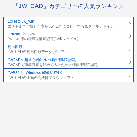
「JW_CAD」カテゴリーの人気ランキング
Excel to Jw_win
エクセルで作成した表を Jw_win にコピーするエクセルアドイン
denzuq_for_jww
Jw_cad用の電気設備図記号(JWKファイル)
樹木図形
JW_CADの樹木図形データ(平、立)
JWCADの超初心者向けの練習用製図課題
JWCADで建築製図を始める人のための練習用製図課題
JWB32 for Windows 95/98/NT4.0
JW_CADの図面の高機能ブラウザソフト