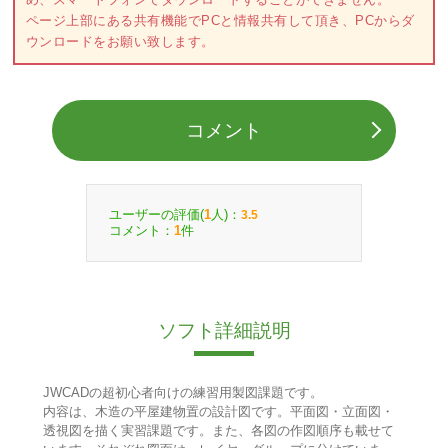
ページ上部にある共有機能でPCと情報共有して頂き、PCからダ
ウンロードをお願い致します。
コメント
ユーザーの評価(
人)：
1
3.5
コメント：
件
1
ソフト詳細説明
JWCADの超初心者向けの練習用製図課題です。
内容は、木造の平屋建物置の設計図です。平面図・立面図・
透視図を描く実習課題です。また、各図の作図順序も載せて