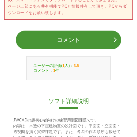
ページ上部にある共有機能でPCと情報共有して頂き、PCからダ
ウンロードをお願い致します。
コメント
ユーザーの評価(
人)：
1
3.5
コメント：
件
1
ソフト詳細説明
JWCADの超初心者向けの練習用製図課題です。
内容は、木造の平屋建物置の設計図です。平面図・立面図・
透視図を描く実習課題です。また、各図の作図順序も載せて