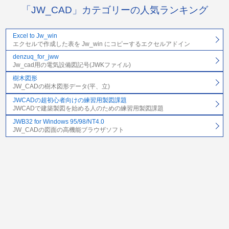
「JW_CAD」カテゴリーの人気ランキング
Excel to Jw_win
エクセルで作成した表を Jw_win にコピーするエクセルアドイン
denzuq_for_jww
Jw_cad用の電気設備図記号(JWKファイル)
樹木図形
JW_CADの樹木図形データ(平、立)
JWCADの超初心者向けの練習用製図課題
JWCADで建築製図を始める人のための練習用製図課題
JWB32 for Windows 95/98/NT4.0
JW_CADの図面の高機能ブラウザソフト