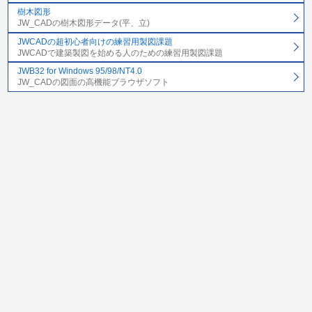
樹木図形
JW_CADの樹木図形データ(平、立)
JWCADの超初心者向けの練習用製図課題
JWCADで建築製図を始める人のための練習用製図課題
JWB32 for Windows 95/98/NT4.0
JW_CADの図面の高機能ブラウザソフト