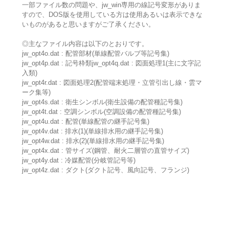
一部ファイル数の問題や、jw_win専用の線記号変形がありま
すので、DOS版を使用している方は使用あるいは表示できな
いものがあると思いますがご了承ください。
◎主なファイル内容は以下のとおりです。
jw_opt4o.dat : 配管部材(単線配管バルブ等記号集)
jw_opt4p.dat : 記号枠類jw_opt4q.dat : 図面処理1(主に文字記
入類)
jw_opt4r.dat : 図面処理2(配管端末処理・立管引出し線・雲マ
ーク集等)
jw_opt4s.dat : 衛生シンボル(衛生設備の配管種記号集)
jw_opt4t.dat : 空調シンボル(空調設備の配管種記号集)
jw_opt4u.dat : 配管(単線配管の継手記号集)
jw_opt4v.dat : 排水(1)(単線排水用の継手記号集)
jw_opt4w.dat : 排水(2)(単線排水用の継手記号集)
jw_opt4x.dat : 管サイズ(鋼管、耐火二層管の直管サイズ)
jw_opt4y.dat : 冷媒配管(分岐管記号等)
jw_opt4z.dat : ダクト(ダクト記号、風向記号、フランジ)