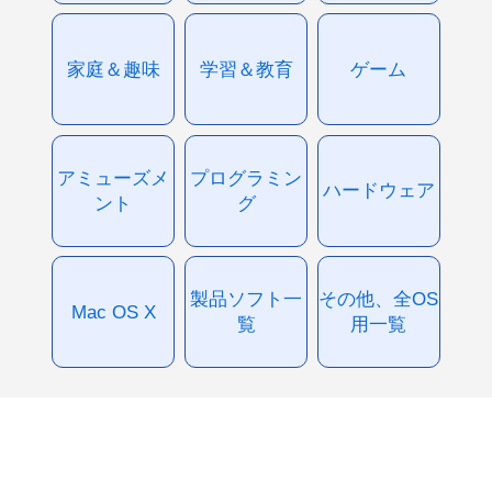
家庭＆趣味
学習＆教育
ゲーム
アミューズメ
プログラミン
ハードウェア
ント
グ
製品ソフト一
その他、全OS
Mac OS X
覧
用一覧