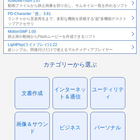
AzMovieThum 1.07
動画ファイルから静止画像を切り出し、サムネイル一覧を作れるソフト
PD-Character「悠」 3.81
ランチャから音楽再生まで、多彩な機能を搭載する“超”多機能デスクト
ップアクセサリ
MotionSWF 1.00
静止画や動画からFlashムービーを作成できるソフト
LightPlay(ライトプレイ) 1.22
超シンプル。関連付けだけで使えるマルチメディアプレイヤー
カテゴリーから選ぶ
インターネッ
ユーティリテ
文書作成
ト＆通信
ィ
画像＆サウン
ビジネス
パーソナル
ド