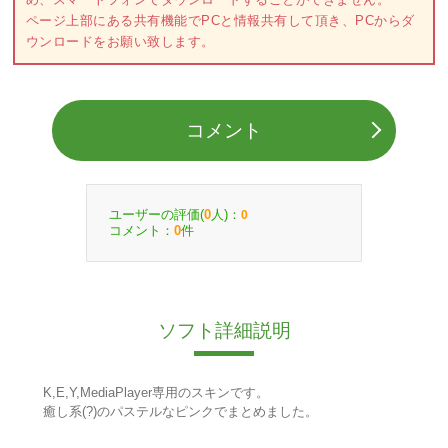
ページ上部にある共有機能でPCと情報共有して頂き、PCからダ
ウンロードをお願い致します。
コメント
ユーザーの評価(
人)：
0
0
コメント：
件
0
ソフト詳細説明
K,E,Y,MediaPlayer専用のスキンです。
癒し系(?)のパステルなピンクでまとめました。