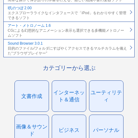
簡単な操作で弾き語りの伴奏を行える、難しい知識不要の楽器ソフト
I氏のつぼ 2.00
エクスプローラライクなインタフェースで「iPod」をわかりやすく管理
できるソフト
アート・メトロノーム 1.6
CGによる幻想的なアニメーション表示も選択できる多機能メトロノー
ムソフト
Sound Browser 3.0.1
目的のファイル/フォルダにすばやくアクセスできるマルチカラムを備え
た“ブラウザプレイヤー”
カテゴリーから選ぶ
インターネッ
ユーティリテ
文書作成
ト＆通信
ィ
画像＆サウン
ビジネス
パーソナル
ド