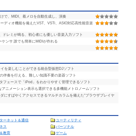
けで、MIDI、着メロを自動生成し、演奏
ーディオ機能を備えたVST、VSTi、ASIO対応高性能音楽
、ドレミが鳴る、初心者にも優しい音楽入力ソフト
ーケンサ 誰でも簡単にMIDIが作れる
プレイを楽しむことができる統合型仮想DJソフト
りの伴奏を行える、難しい知識不要の楽器ソフト
タフェースで「iPod」をわかりやすく管理できるソフト
的なアニメーション表示も選択できる多機能メトロノームソフト
ォルダにすばやくアクセスできるマルチカラムを備えた“ブラウザプレイヤ
ターネット＆通信
ユーティリティ
ネス
パーソナル
＆教育
ゲーム