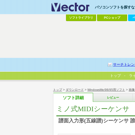
パソコンソフトを探すなら
ソフトライブラリ
PCショップ
サーチトレン
トップ
ラ
トップ
>
ダウンロード
>
WindowsMe/98/95用ソフト
>
画像
ソフト詳細
レビュー
ミノ式MIDIシーケンサ
譜面入力形(五線譜)シーケンサ 誰