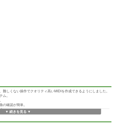
、難しくない操作でクオリティ高いMIDIを作成できるようにしました。
テム。
。
曲の確認が簡単。
す。
▼ 続きを見る ▼
ズも変わり、最大化するとさらに入力しやすくなります。