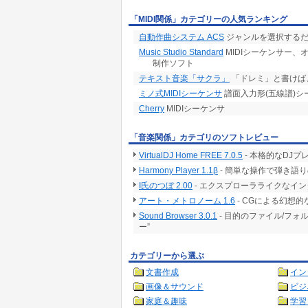
「MIDI関係」カテゴリーの人気ランキング
自動作曲システム ACS
ジャンルを選択するだ
Music Studio Standard
MIDIシーケンサー、オ
制作ソフト
テキスト音楽「サクラ」
「ドレミ」と書けば
ミノ式MIDIシーケンサ
譜面入力形(五線譜)シ
Cherry
MIDIシーケンサ
「音楽関係」カテゴリのソフトレビュー
VirtualDJ Home FREE 7.0.5
- 本格的なDJ
Harmony Player 1.1β
- 簡単な操作で弾き語
I氏のつぼ 2.00
- エクスプローラライクなイン
アート・メトロノーム 1.6
- CGによる幻想
Sound Browser 3.0.1
- 目的のファイル/フ
ー”
カテゴリーから選ぶ
文書作成
イン
画像＆サウンド
ビジ
家庭＆趣味
学習