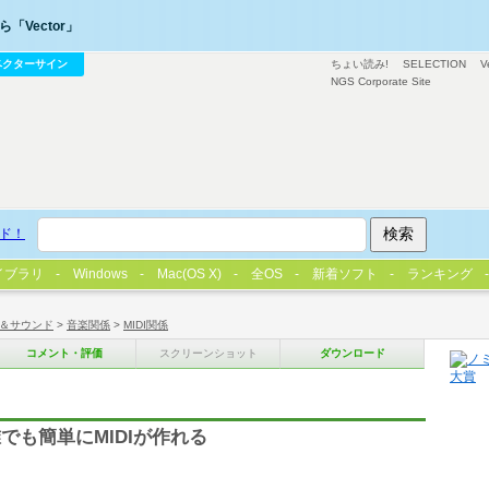
「Vector」
ベクターサイン
ちょい読み!
SELECTION
V
NGS Corporate Site
ド！
イブラリ
Windows
Mac(OS X)
全OS
新着ソフト
ランキング
＆サウンド
>
音楽関係
>
MIDI関係
コメント・評価
スクリーンショット
ダウンロード
でも簡単にMIDIが作れる