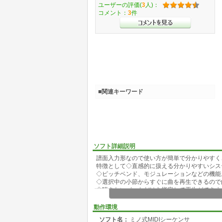
ユーザーの評価(
3
人)：
コメント：
3
件
■関連キーワード
ソフト詳細説明
譜面入力形なので使い方が簡単で分かりやすく
特徴として◇直感的に扱える分かりやすいシス
◇ピッチベンド、モジュレーションなどの機能
◇選択中の小節からすぐに曲を再生できるので
◇聴きたいパートだけを指定して再生ができま
◇ウィンドウサイズを変えると入力画面のサイ
動作環境
ソフト名：
ミノ式MIDIシーケンサ