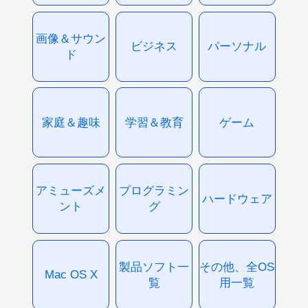
画像＆サウン
ビジネス
パーソナル
ド
家庭＆趣味
学習＆教育
ゲーム
アミューズメ
プログラミン
ハードウェア
ント
グ
製品ソフト一
その他、全OS
Mac OS X
覧
用一覧