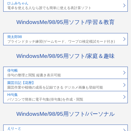
ひふみちゃん
電卓を使える人なら誰でも簡単に使える表計算ソフト
WindowsMe/98/95用ソフト/学習＆教育
簡太郎98
ブラインドタッチ練習(ゲームモード、ワープロ検定模試モード付き)
WindowsMe/98/95用ソフト/家庭＆趣味
俳句帳
俳句の整理と閲覧 縦書き表示可能
園芸日記【花暦】
園芸作業や植物の成長を記録できる デジカメ画像も登録可能
Hi句集
パソコンで簡単に電子句集(俳句集)を作成・閲覧
WindowsMe/98/95用ソフト/パーソナル
えり～と