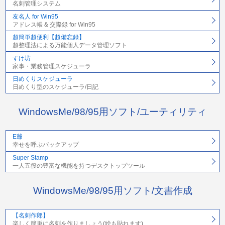
名刺管理システム
友名人 for Win95
アドレス帳 & 交際録 for Win95
超簡単超便利【超備忘録】
超整理法による万能個人データ管理ソフト
すけ坊
家事・業務管理スケジューラ
日めくりスケジューラ
日めくり型のスケジューラ/日記
WindowsMe/98/95用ソフト/ユーティリティ
E爺
幸せを呼ぶバックアップ
Super Stamp
一人五役の豊富な機能を持つデスクトップツール
WindowsMe/98/95用ソフト/文書作成
【名刺作郎】
楽しく簡単に名刺を作りましょう(絵も貼れます)