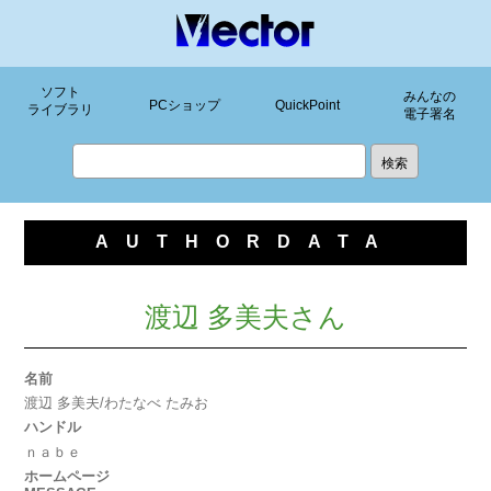
ソフト
みんなの
PCショップ
QuickPoint
ライブラリ
電子署名
AUTHORDATA
渡辺 多美夫さん
名前
渡辺 多美夫/わたなべ たみお
ハンドル
ｎａｂｅ
ホームページ