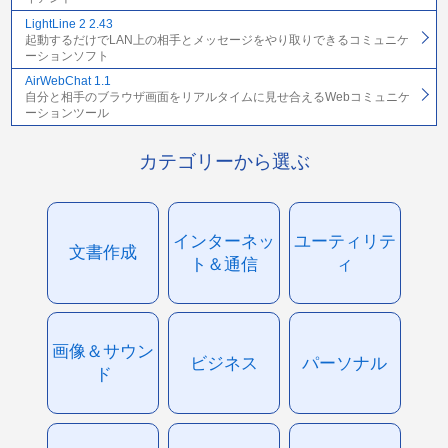
LightLine 2 2.43
起動するだけでLAN上の相手とメッセージをやり取りできるコミュニケ
ーションソフト
AirWebChat 1.1
自分と相手のブラウザ画面をリアルタイムに見せ合えるWebコミュニケ
ーションツール
カテゴリーから選ぶ
インターネッ
ユーティリテ
文書作成
ト＆通信
ィ
画像＆サウン
ビジネス
パーソナル
ド