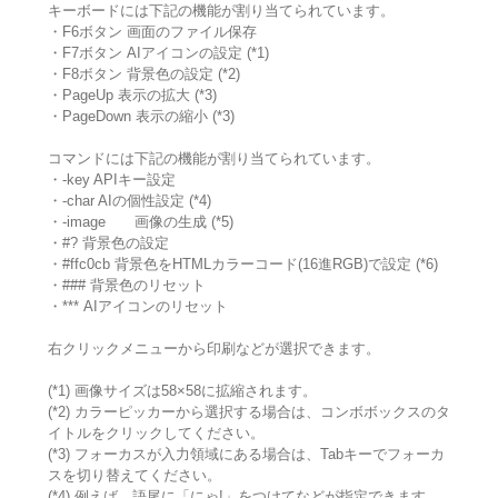
キーボードには下記の機能が割り当てられています。
・F6ボタン 画面のファイル保存
・F7ボタン AIアイコンの設定 (*1)
・F8ボタン 背景色の設定 (*2)
・PageUp 表示の拡大 (*3)
・PageDown 表示の縮小 (*3)
コマンドには下記の機能が割り当てられています。
・-key APIキー設定
・-char AIの個性設定 (*4)
・-image 画像の生成 (*5)
・#? 背景色の設定
・#ffc0cb 背景色をHTMLカラーコード(16進RGB)で設定 (*6)
・### 背景色のリセット
・*** AIアイコンのリセット
右クリックメニューから印刷などが選択できます。
(*1) 画像サイズは58×58に拡縮されます。
(*2) カラーピッカーから選択する場合は、コンボボックスのタ
イトルをクリックしてください。
(*3) フォーカスが入力領域にある場合は、Tabキーでフォーカ
スを切り替えてください。
(*4) 例えば、語尾に「にゃ!」をつけてなどが指定できます。