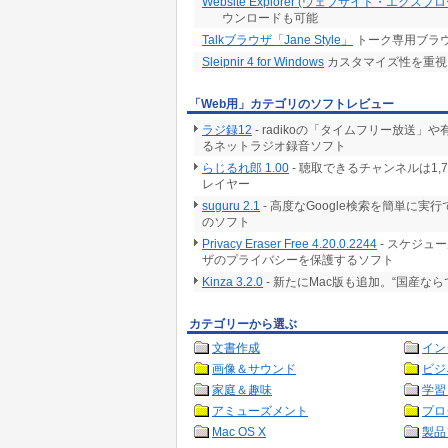
Website Explorer (ウェブサイト・エクスプ
ウンロードも可能
Talkブラウザ「Jane Style」
トーク専用ブラ
Sleipnir 4 for Windows
カスタマイズ性を重視
「Web用」カテゴリのソフトレビュー
ラジ録12
- radikoの「タイムフリー放
るネットラジオ録音ソフト
らじるれ郎 1.00
- 聴取できるチャンネルは1
レイヤー
suguru 2.1
- 高度なGoogle検索を簡単に
のソフト
Privacy Eraser Free 4.20.0.2244
- スケジュ
ザのプライバシーを保護するソフト
Kinza 3.2.0
- 新たにMac版も追加。“国産な
カテゴリーから選ぶ
文書作成
イン
画像＆サウンド
ビジ
家庭＆趣味
学習
アミューズメント
プロ
Mac OS X
製品