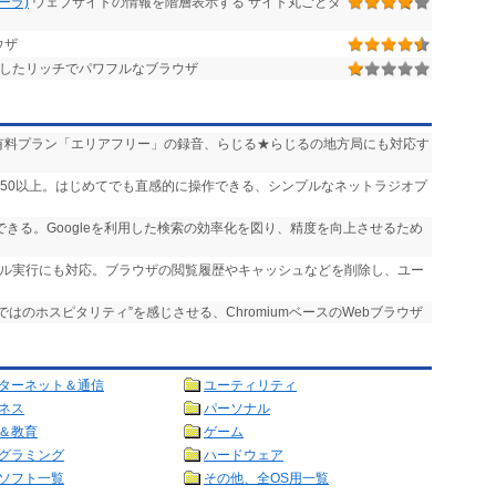
ローラ)
ウェブサイトの情報を階層表示する サイト丸ごとダ
ウザ
したリッチでパワフルなブラウザ
送」や有料プラン「エリアフリー」の録音、らじる★らじるの地方局にも対応す
,750以上。はじめてでも直感的に操作できる、シンプルなネットラジオプ
実行できる。Googleを利用した検索の効率化を図り、精度を向上させるため
ール実行にも対応。ブラウザの閲覧履歴やキャッシュなどを削除し、ユー
らではのホスピタリティ”を感じさせる、ChromiumベースのWebブラウザ
ターネット＆通信
ユーティリティ
ネス
パーソナル
＆教育
ゲーム
グラミング
ハードウェア
ソフト一覧
その他、全OS用一覧