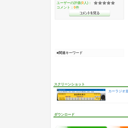
ユーザーの評価(
0
人)：
コメント：
0
件
■関連キーワード
スクリーンショット
カーラジオ並
ダウンロード