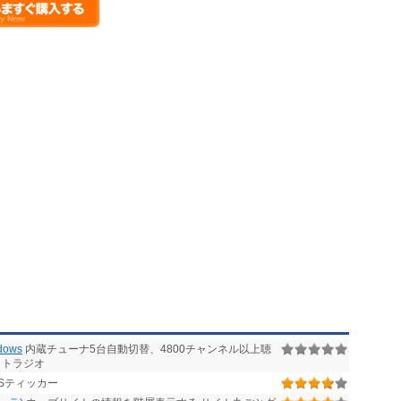
ows
内蔵チューナ5台自動切替、4800チャンネル以上聴
ットラジオ
Sティッカー