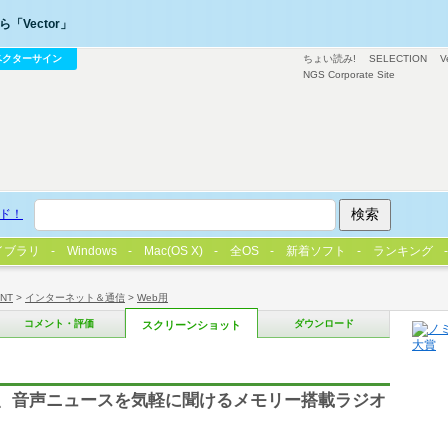
「Vector」
ベクターサイン
ちょい読み!
SELECTION
V
NGS Corporate Site
ド！
イブラリ
Windows
Mac(OS X)
全OS
新着ソフト
ランキング
/NT
>
インターネット＆通信
>
Web用
コメント・評価
ダウンロード
スクリーンショット
FM、音声ニュースを気軽に聞けるメモリー搭載ラジオ