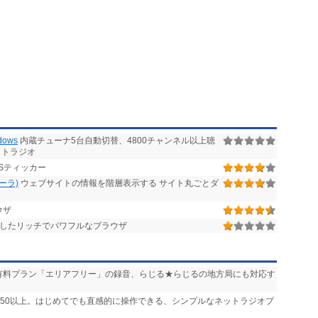
ows
内蔵チューナ5台自動切替、4800チャンネル以上聴
ットラジオ
Sティッカー
ローラ)
ウェブサイトの情報を階層表示する サイト丸ごとダ
ウザ
したリッチでパワフルなブラウザ
送」や有料プラン「エリアフリー」の録音、らじる★らじるの地方局にも対応す
,750以上。はじめてでも直感的に操作できる、シンプルなネットラジオプ