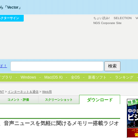
「Vector」
ベクターサイン
ちょい読み!
SELECTION
V
NGS Corporate Site
ド！
イブラリ
Windows
Mac(OS X)
全OS
新着ソフト
ランキング
/NT
>
インターネット＆通信
>
Web用
ダウンロード
コメント・評価
スクリーンショット
FM、音声ニュースを気軽に聞けるメモリー搭載ラジオ