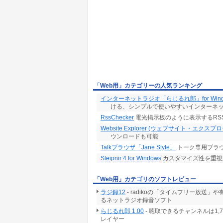
「Web用」カテゴリーの人気ランキング
インターネットラジオ「らじるれ郎」for Wind
ける、シンプルで使いやすいインターネ
RssChecker
電光掲示板のように表示するRS
Website Explorer (ウェブサイト・エクスプ
ウンロードも可能
Talkブラウザ「Jane Style」
トーク専用ブラ
Sleipnir 4 for Windows
カスタマイズ性を重視
「Web用」カテゴリのソフトレビュー
ラジ録12
- radikoの「タイムフリー放
るネットラジオ録音ソフト
らじるれ郎 1.00
- 聴取できるチャンネルは1
レイヤー