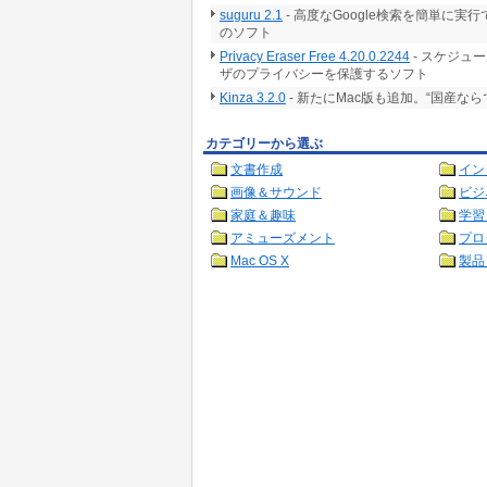
suguru 2.1
- 高度なGoogle検索を簡単に
のソフト
Privacy Eraser Free 4.20.0.2244
- スケジュ
ザのプライバシーを保護するソフト
Kinza 3.2.0
- 新たにMac版も追加。“国産な
カテゴリーから選ぶ
文書作成
イン
画像＆サウンド
ビジ
家庭＆趣味
学習
アミューズメント
プロ
Mac OS X
製品