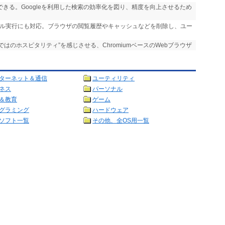
実行できる。Googleを利用した検索の効率化を図り、精度を向上させるため
ール実行にも対応。ブラウザの閲覧履歴やキャッシュなどを削除し、ユー
らではのホスピタリティ”を感じさせる、ChromiumベースのWebブラウザ
ターネット＆通信
ユーティリティ
ネス
パーソナル
＆教育
ゲーム
グラミング
ハードウェア
ソフト一覧
その他、全OS用一覧