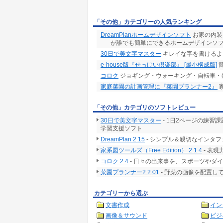
「その他」カテゴリーの人気ランキング
DreamPlanホームデザインソフト
お家の内装
が誰でも簡単にできるホームデザインソ
30日で美文字マスター
キレイな字を書けるよ
e-house版『せっけい倶楽部』 [最小構成版]
簡
コロク
ジョギング・ウォーキング・自転車・
家庭菜園の計画管理に『菜園プランナー2』
「その他」カテゴリのソフトレビュー
30日で美文字マスター
- 1日2ページの練習
学習支援ソフト
DreamPlan 2.15
- シンプル＆親切なインタフ
家系図ツールズ（Free Edition） 2.1.4
- 表
コロク 2.4
- 日々の出来事を、スポーツやダイ
菜園プランナー2 2.01
- 野菜の画像を配置し
カテゴリーから選ぶ
文書作成
イン
画像＆サウンド
ビジ