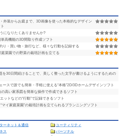
・外装からお庭まで、3D画像を使った本格的なデザイン
フト
うになりたくありませんか?
単高機能の3D間取り作成ソフト
釣り・買い物・旅行など、様々な行動を記録する
家庭菜園での野菜の栽培計画を立てる
課題を30日間続けることで、美しく整った文字が書けるようにするための
ェースで誰でも簡単・手軽に使える“本格”2D/3Dホームデザインソフト
現力の高い家系図を簡単な操作で作成できるソフト
エットなどの“行動”で記録できるソフト
て“マイ家庭菜園”の栽培計画を立てられるプランニングソフト
ターネット＆通信
ユーティリティ
ネス
パーソナル