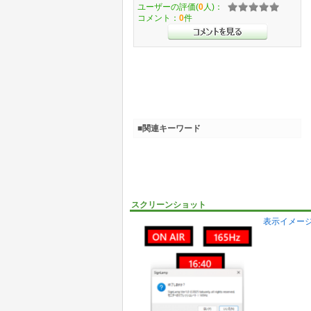
ユーザーの評価(
0
人)：
コメント：
0
件
■関連キーワード
スクリーンショット
表示イメー