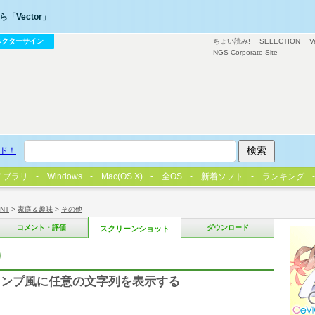
「Vector」
ベクターサイン
ちょい読み!
SELECTION
V
NGS Corporate Site
ド！
イブラリ
Windows
Mac(OS X)
全OS
新着ソフト
ランキング
/NT
>
家庭＆趣味
>
その他
コメント・評価
ダウンロード
スクリーンショット
)
ランプ風に任意の文字列を表示する