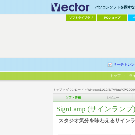
パソコンソフトを探すなら
ソフトライブラリ
PCショップ
サーチトレン
トップ
ラ
トップ
>
ダウンロード
>
Windows11/10/8/7/Vista/XP/2000
ソフト詳細
レビュー
SignLamp (サインランプ
スタジオ気分を味わえるサイン