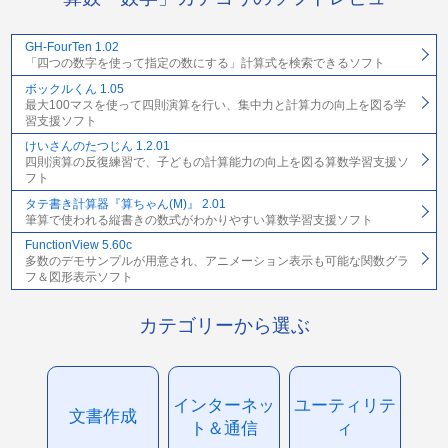
GH-FourTen 1.02
「四つの数字を使って指定の数にする」計算式を検索できるソフト
ボックルくん 1.05
最大100マスを使って四則演算を行い、集中力と計算力の向上を図る学
習支援ソフト
けいさんのたつじん 1.2.01
四則演算の反復練習で、子どもの計算能力の向上を図る算数学習支援ソ
フト
タテ書き計算器『算ちゃん(M)』 2.01
筆算で使われる縦書きの数式がわかりやすい算数学習支援ソフト
FunctionView 5.60c
多数のデモサンプルが用意され、アニメーション表示も可能な関数グラ
フ＆図形表示ソフト
カテゴリーから選ぶ
インターネッ
ユーティリテ
文書作成
ト＆通信
ィ