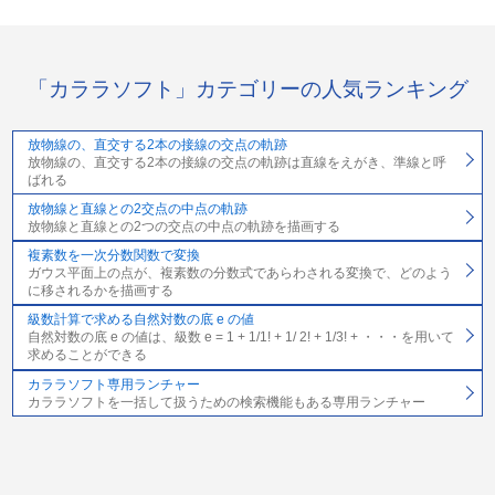
「カララソフト」カテゴリーの人気ランキング
放物線の、直交する2本の接線の交点の軌跡
放物線の、直交する2本の接線の交点の軌跡は直線をえがき、準線と呼
ばれる
放物線と直線との2交点の中点の軌跡
放物線と直線との2つの交点の中点の軌跡を描画する
複素数を一次分数関数で変換
ガウス平面上の点が、複素数の分数式であらわされる変換で、どのよう
に移されるかを描画する
級数計算で求める自然対数の底 e の値
自然対数の底 e の値は、級数 e = 1 + 1/1! + 1/ 2! + 1/3! + ・・・を用いて
求めることができる
カララソフト専用ランチャー
カララソフトを一括して扱うための検索機能もある専用ランチャー