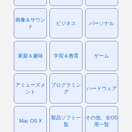
画像＆サウン
ビジネス
パーソナル
ド
家庭＆趣味
学習＆教育
ゲーム
アミューズメ
プログラミン
ハードウェア
ント
グ
製品ソフト一
その他、全OS
Mac OS X
覧
用一覧