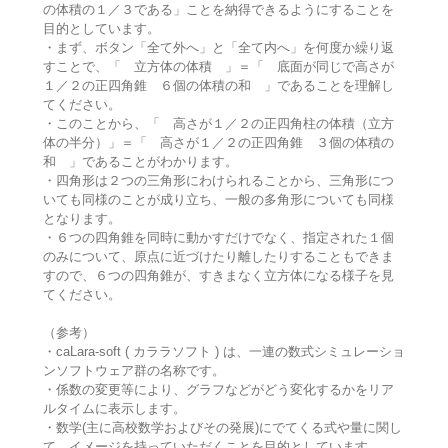
の体積の１／３である」ことを納得できるようにすることを
目的としています。
・まず、ボタン「全て外へ」と「全て内へ」を何度か繰り返
すことで、「 立方体の体積 」＝「 底面が同じで高さが
１／２の正四角錐 ６個の体積の和 」であることを理解し
てください。
・このことから、「 高さが１／２の正四角柱の体積（立方
体の半分）」＝「 高さが１／２の正四角錐 ３個の体積の
和 」であることがわかります。
・四角形は２つの三角形にわけられることから、三角形につ
いても同様のことが成り立ち、一般の多角形についても同様
となります。
・６つの四角錐を同時に動かすだけでなく、指定された１個
のみについて、原点に近づけたり離したりすることもできま
すので、６つの四角錐が、すきまなく立方体になる様子を見
てください。
（参考）
・caLara-soft ( カララソフト ) は、一連の数式シミュレーショ
ンソフトウェア群の名称です。
・係数の変更等により、グラフなどがどう変化するかをリア
ルタイムに表示します。
・数学(主に高校数学およびその発展)にでてくる式や量に関し
て、イメージを持っていただくことを目的としています。