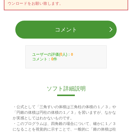
ウンロードをお願い致します。
コメント
ユーザーの評価(
人)：
0
0
コメント：
件
0
ソフト詳細説明
・公式として「三角すいの体積は三角柱の体積の１／３」や
「円錐の体積は円柱の体積の１／３」を習いますが、なかな
か実感としてはわかないものです。
・このプログラムは、四角錐の場合について、確かに１／３
になることを視覚的に示すことで、一般的に「錐の体積は柱