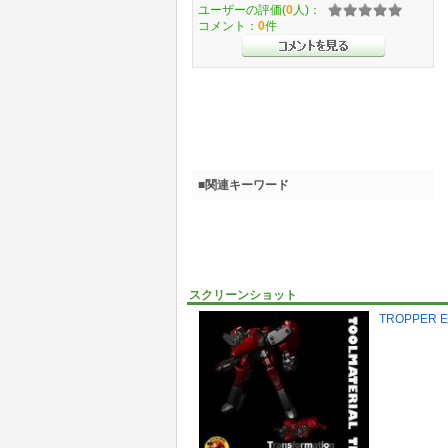
ユーザーの評価(
0
人)：
コメント：
0
件
■関連キーワード
スクリーンショット
TROPPER E