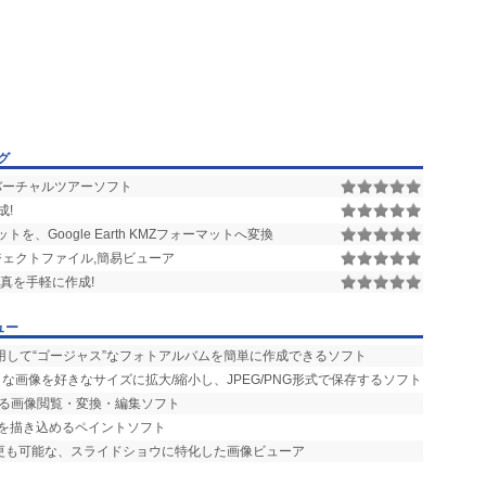
グ
ーチャルツアーソフト
成!
を、Google Earth KMZフォーマットへ変換
オブジェクトファイル,簡易ビューア
真を手軽に作成!
ュー
用して“ゴージャス”なフォトアルバムを簡単に作成できるソフト
な画像を好きなサイズに拡大/縮小し、JPEG/PNG形式で保存するソフト
える画像閲覧・変換・編集ソフト
部を描き込めるペイントソフト
変更も可能な、スライドショウに特化した画像ビューア