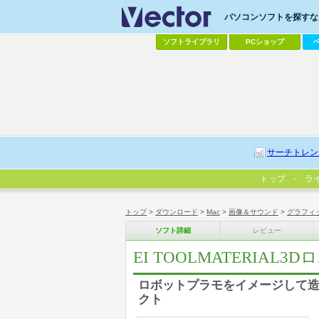
パソコンソフトを探すなら
ソフトライブラリ
PCショップ
サーチトレン
トップ
ラ
トップ
>
ダウンロード
>
Mac
>
画像＆サウンド
>
グラフィ
ソフト詳細
レビュー
EI TOOLMATERIAL3
ロボットプラモをイメージして造
クト