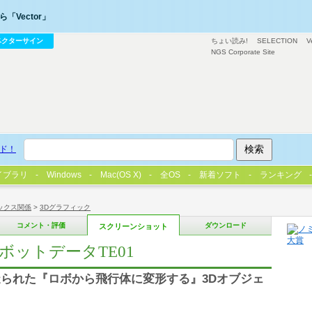
「Vector」
ベクターサイン
ちょい読み!
SELECTION
V
NGS Corporate Site
ド！
イブラリ
Windows
Mac(OS X)
全OS
新着ソフト
ランキング
ックス関係
>
3Dグラフィック
コメント・評価
ダウンロード
スクリーンショット
DロボットデータTE01
られた『ロボから飛行体に変形する』3Dオブジェ