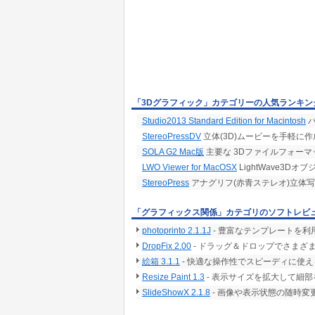
「3Dグラフィック」カテゴリーの人気ランキン
Studio2013 Standard Edition for Macintosh
バ
StereoPressDV
立体(3D)ムービーを手軽に作
SOLA G2 Mac版
主要な 3Dファイルフォーマット
LWO Viewer for MacOSX
LightWave3D
StereoPress
アナグリフ(赤青ステレオ)立体写
「グラフィックス関係」カテゴリのソフトレビ
photoprinto 2.1.1J
- 豊富なテンプレートを利
DropFix 2.00
- ドラッグ＆ドロップでさまざま
絵箱 3.1.1
- 快適な操作性でスピーディに使
Resize Paint 1.3
- 表示サイズを拡大して細
SlideShowX 2.1.8
- 画像や表示状態の随時