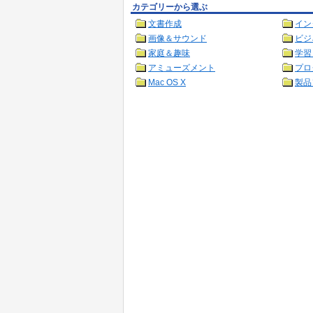
カテゴリーから選ぶ
文書作成
イン
画像＆サウンド
ビジ
家庭＆趣味
学習
アミューズメント
プロ
Mac OS X
製品