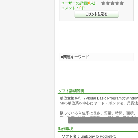
ユーザーの評価(
0
人)：
コメント：
0
件
■関連キーワード
ソフト詳細説明
単位変換を行うVisual Basic ProgramのWi
MKS単位系を中心にヤード・ポンド法、尺貫
扱っている単位系は長さ、質量、時間、面積、
度、温度、比熱、表面張力、動粘度、拡散係数
自分でよく使う単位を定義することもできます
動作環境
unitvonv.cfgが単位の定義ファイルで、プログラム
ソフト名：
unitconv fo PocketPC
インストールはアーカイブを解凍してできるセッ