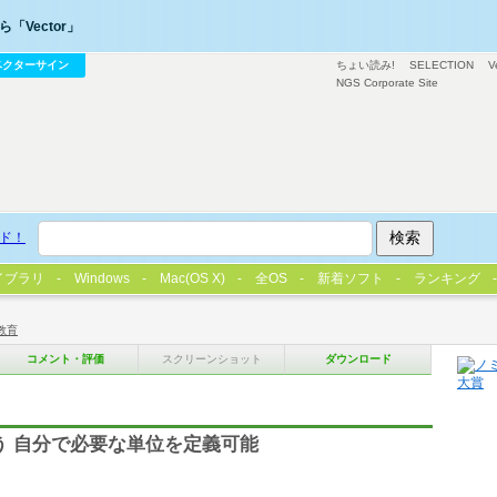
「Vector」
ベクターサイン
ちょい読み!
SELECTION
V
NGS Corporate Site
ド！
イブラリ
Windows
Mac(OS X)
全OS
新着ソフト
ランキング
教育
コメント・評価
スクリーンショット
ダウンロード
う 自分で必要な単位を定義可能