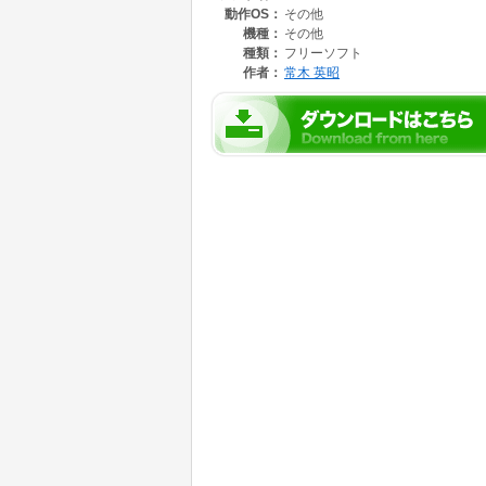
動作OS：
その他
実行します。
機種：
その他
******* 使い方 **********
種類：
フリーソフト
作者：
常木 英昭
単位の変換をするために
1.単位の種類をリストボックスから選択する。
2.変換したい値を入力して、Enterキーか変換
(単位をつけても良い)
3.変換したい値の単位をリストボックスから選
4.変換後の単位をリストボックスから選択する
2.3.4はどの順番でもかまいません。
単位を選択し直すとリアルタイムで再計算され
入力した値を修正すれば再計算されます。
入力した値に単位をつけると、単位の選択をし
まず、現在選択されている単位の種類から探し
一般的なものは、表示されている以外にも表で
漢字の単位はかなのままで受け付けます。