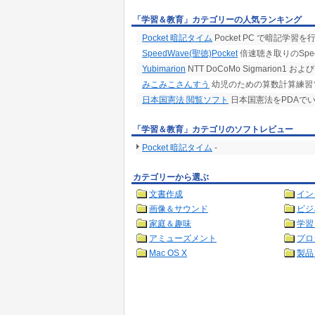
「学習＆教育」カテゴリーの人気ランキング
Pocket 暗記タイム
Pocket PC で暗記学習を
SpeedWave(聖徳)Pocket
倍速聴き取りのSpeed
Yubimarion
NTT DoCoMo Sigmarion1 お
みこみこさんすう
幼児のための算数計算練習
日本国憲法 閲覧ソフト
日本国憲法をPDAで
「学習＆教育」カテゴリのソフトレビュー
Pocket 暗記タイム
-
カテゴリーから選ぶ
文書作成
イン
画像＆サウンド
ビジ
家庭＆趣味
学習
アミューズメント
プロ
Mac OS X
製品