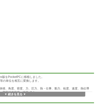
ndows版をPocketPCに移植しました。
法等の単位を相互に変換します。
体積、角度、密度、力、圧力、熱・仕事、動力、粘度、速度、熱伝導
、電荷磁束密度、磁束 です。
▼ 続きを見る ▼
。
本体と一緒に￥Program Files\unitconv に置く必要があります。
トアップをwindowsから実行するか、cabファイルを本体にコピーして