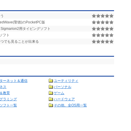
行う
Wave(聖徳)のPocketPC版
よび Sigmarion2用タイピングソフト
ソフト
いつでも見ることが出来る
ターネット＆通信
ユーティリティ
ネス
パーソナル
＆教育
ゲーム
グラミング
ハードウェア
ソフト一覧
その他、全OS用一覧