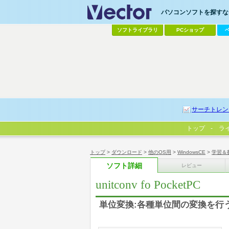
パソコンソフトを探すなら
ソフトライブラリ
PCショップ
サーチトレン
トップ
ラ
トップ
>
ダウンロード
>
他のOS用
>
WindowsCE
>
学習＆
ソフト詳細
レビュー
unitconv fo PocketPC
単位変換:各種単位間の変換を行