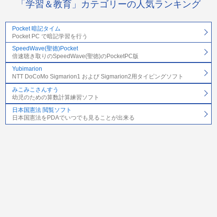
「学習＆教育」カテゴリーの人気ランキング
Pocket 暗記タイム
Pocket PC で暗記学習を行う
SpeedWave(聖徳)Pocket
倍速聴き取りのSpeedWave(聖徳)のPocketPC版
Yubimarion
NTT DoCoMo Sigmarion1 および Sigmarion2用タイピングソフト
みこみこさんすう
幼児のための算数計算練習ソフト
日本国憲法 閲覧ソフト
日本国憲法をPDAでいつでも見ることが出来る