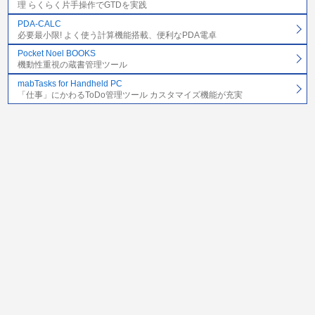
理 らくらく片手操作でGTDを実践
PDA-CALC
必要最小限! よく使う計算機能搭載、便利なPDA電卓
Pocket Noel BOOKS
機動性重視の蔵書管理ツール
mabTasks for Handheld PC
「仕事」にかわるToDo管理ツール カスタマイズ機能が充実