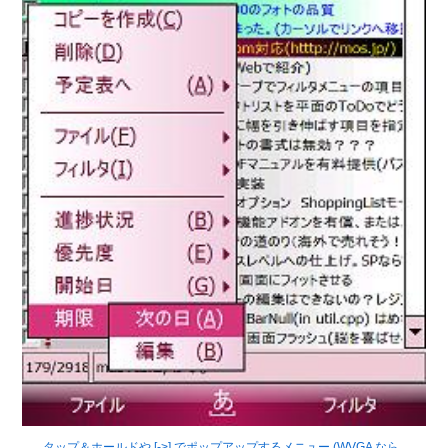
タップ＆ホールドや [->] でポップアップするメニュー (WVGA なら