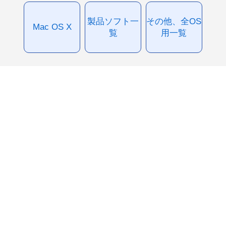
製品ソフト一
その他、全OS
Mac OS X
覧
用一覧