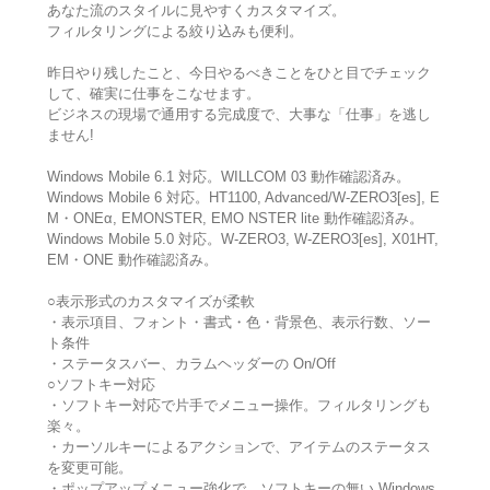
あなた流のスタイルに見やすくカスタマイズ。
フィルタリングによる絞り込みも便利。
昨日やり残したこと、今日やるべきことをひと目でチェック
して、確実に仕事をこなせます。
ビジネスの現場で通用する完成度で、大事な「仕事」を逃し
ません!
Windows Mobile 6.1 対応。WILLCOM 03 動作確認済み。
Windows Mobile 6 対応。HT1100, Advanced/W-ZERO3[es], E
M・ONEα, EMONSTER, EMO NSTER lite 動作確認済み。
Windows Mobile 5.0 対応。W-ZERO3, W-ZERO3[es], X01HT,
EM・ONE 動作確認済み。
○表示形式のカスタマイズが柔軟
・表示項目、フォント・書式・色・背景色、表示行数、ソー
ト条件
・ステータスバー、カラムヘッダーの On/Off
○ソフトキー対応
・ソフトキー対応で片手でメニュー操作。フィルタリングも
楽々。
・カーソルキーによるアクションで、アイテムのステータス
を変更可能。
・ポップアップメニュー強化で、ソフトキーの無い Windows