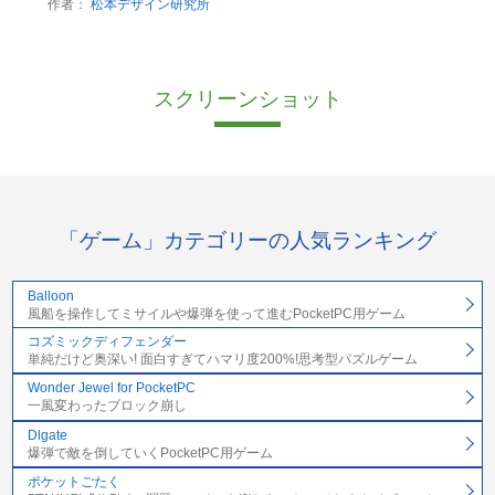
作者：
松本デザイン研究所
スクリーンショット
「ゲーム」カテゴリーの人気ランキング
Balloon
風船を操作してミサイルや爆弾を使って進むPocketPC用ゲーム
コズミックディフェンダー
単純だけど奥深い! 面白すぎてハマリ度200%!思考型パズルゲーム
Wonder Jewel for PocketPC
一風変わったブロック崩し
Dlgate
爆弾で敵を倒していくPocketPC用ゲーム
ポケットごたく