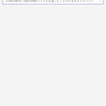
5TAKU形式(*.5tq)の問題ファイルを楽しむことのできるクイズソフト