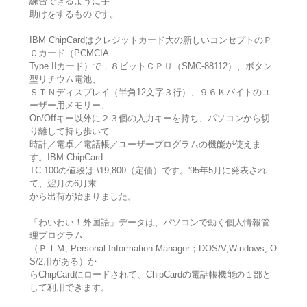
練習できるように手
助けをするものです。
IBM ChipCardはクレジットカード大の新しいコンセプトのＰ
Ｃカード（PCMCIA
Type IIカード）で，８ビットＣＰＵ（SMC-88112）、ボタン
型リチウム電池、
ＳＴＮディスプレイ（半角12文字３行）、９６Ｋバイトのユ
ーザー用メモリー、
On/Offキー以外に２３個の入力キーを持ち、パソコンから切
り離して持ち歩いて
時計／電卓／電話帳／ユーザープログラムの機能が使えま
す。IBM ChipCard
TC-100の値段は \19,800（定価）です。'95年5月に発表され
て、翌月の6月末
から出荷が始まりました。
「わいわい！外国語」データは、パソコンで動く個人情報管
理プログラム
（ＰＩＭ, Personal Information Manager；DOS/V,Windows, O
S/2用がある）か
らChipCardにロードされて、ChipCardの電話帳機能の１部と
して利用できます。