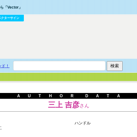
「Vector」
ベクターサイン
ンド！
A U T H O R D A T A
三上 吉彦
さん
ハンドル
こ