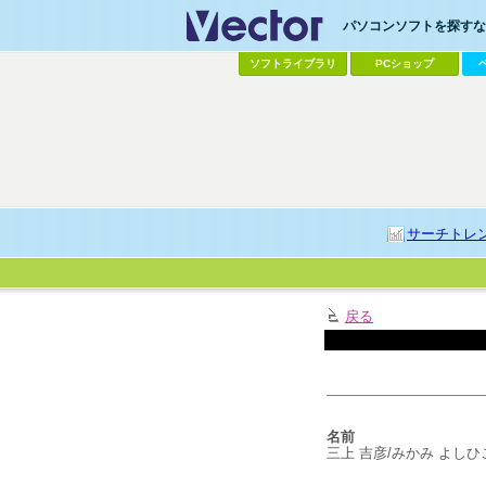
パソコンソフトを探すなら
ソフトライブラリ
PCショップ
サーチトレ
戻る
名前
三上 吉彦/みかみ よしひ