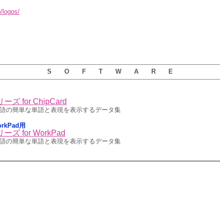
/logos/
S O F T W A R E
 for ChipCard
上で外国語の簡単な単語と表現を表示するデータ集
rkPad用
 for WorkPad
上で外国語の簡単な単語と表現を表示するデータ集