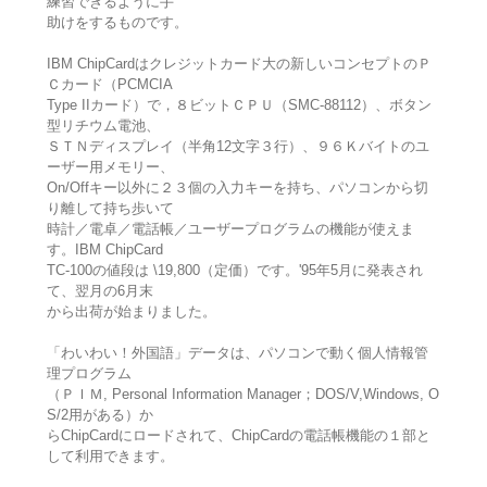
練習できるように手
助けをするものです。
IBM ChipCardはクレジットカード大の新しいコンセプトのＰ
Ｃカード（PCMCIA
Type IIカード）で，８ビットＣＰＵ（SMC-88112）、ボタン
型リチウム電池、
ＳＴＮディスプレイ（半角12文字３行）、９６Ｋバイトのユ
ーザー用メモリー、
On/Offキー以外に２３個の入力キーを持ち、パソコンから切
り離して持ち歩いて
時計／電卓／電話帳／ユーザープログラムの機能が使えま
す。IBM ChipCard
TC-100の値段は \19,800（定価）です。'95年5月に発表され
て、翌月の6月末
から出荷が始まりました。
「わいわい！外国語」データは、パソコンで動く個人情報管
理プログラム
（ＰＩＭ, Personal Information Manager；DOS/V,Windows, O
S/2用がある）か
らChipCardにロードされて、ChipCardの電話帳機能の１部と
して利用できます。