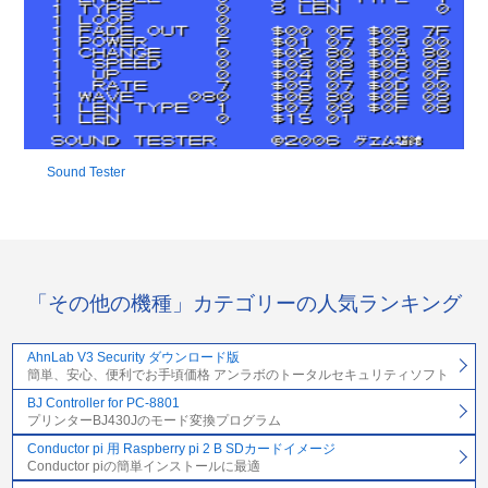
Sound Tester
「その他の機種」カテゴリーの人気ランキング
AhnLab V3 Security ダウンロード版
簡単、安心、便利でお手頃価格 アンラボのトータルセキュリティソフト
BJ Controller for PC-8801
プリンターBJ430Jのモード変換プログラム
Conductor pi 用 Raspberry pi 2 B SDカードイメージ
Conductor piの簡単インストールに最適