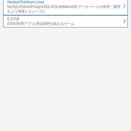
Navicat Premium Linux
MySQL/Oracle/PostgreSQL/SQLite/MariaDB データベースの管理・運用
をより簡単にスムーズに
C.V.T.G
[OSASK用アプリ] 周辺視野を鍛えるゲーム