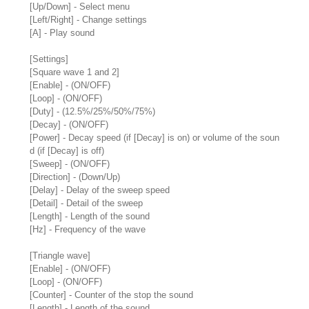
[Up/Down] - Select menu
[Left/Right] - Change settings
[A] - Play sound
[Settings]
[Square wave 1 and 2]
[Enable] - (ON/OFF)
[Loop] - (ON/OFF)
[Duty] - (12.5%/25%/50%/75%)
[Decay] - (ON/OFF)
[Power] - Decay speed (if [Decay] is on) or volume of the soun
d (if [Decay] is off)
[Sweep] - (ON/OFF)
[Direction] - (Down/Up)
[Delay] - Delay of the sweep speed
[Detail] - Detail of the sweep
[Length] - Length of the sound
[Hz] - Frequency of the wave
[Triangle wave]
[Enable] - (ON/OFF)
[Loop] - (ON/OFF)
[Counter] - Counter of the stop the sound
[Length] - Length of the sound