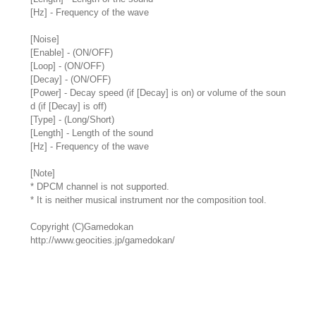
[Hz] - Frequency of the wave
[Noise]
[Enable] - (ON/OFF)
[Loop] - (ON/OFF)
[Decay] - (ON/OFF)
[Power] - Decay speed (if [Decay] is on) or volume of the soun
d (if [Decay] is off)
[Type] - (Long/Short)
[Length] - Length of the sound
[Hz] - Frequency of the wave
[Note]
* DPCM channel is not supported.
* It is neither musical instrument nor the composition tool.
Copyright (C)Gamedokan
http://www.geocities.jp/gamedokan/