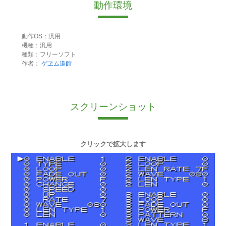
動作環境
動作OS：汎用
機種：汎用
種類：フリーソフト
作者：
ゲヱム道館
スクリーンショット
クリックで拡大します