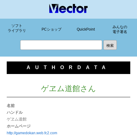
ソフト
みんなの
PCショップ
QuickPoint
ライブラリ
電子署名
AUTHORDATA
ゲヱム道館さん
名前
ハンドル
ゲヱム道館
ホームページ
http://gamedokan.web.fc2.com